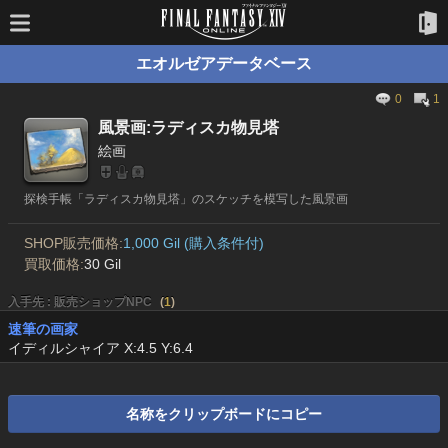
エオルゼアデータベース
0
1
風景画:ラディスカ物見塔
絵画
探検手帳「ラディスカ物見塔」のスケッチを模写した風景画
SHOP販売価格:
1,000 Gil (購入条件付)
買取価格:
30 Gil
入手先 : 販売ショップNPC
(
1
)
速筆の画家
イディルシャイア X:4.5 Y:6.4
名称をクリップボードにコピー