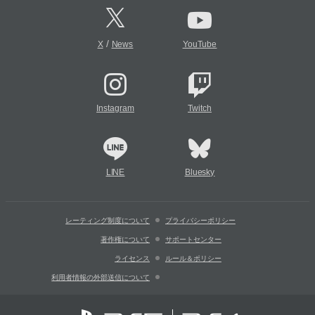
/
X
News
YouTube
Instagram
Twitch
LINE
Bluesky
レーティング制度について
プライバシーポリシー
著作権について
サポートセンター
ライセンス
ルール＆ポリシー
利用者情報の外部送信について