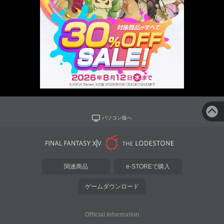
パソコン版へ
関連商品
e-STOREで購入
ゲームダウンロード
Official Information