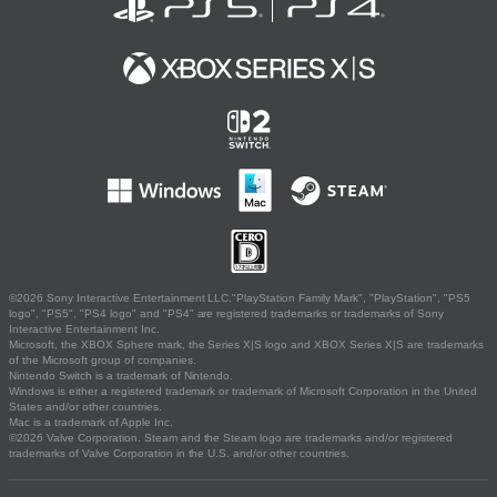
©2026 Sony Interactive Entertainment LLC."PlayStation Family Mark", "PlayStation", "PS5
logo", "PS5", "PS4 logo" and "PS4" are registered trademarks or trademarks of Sony
Interactive Entertainment Inc.
Microsoft, the XBOX Sphere mark, the Series X|S logo and XBOX Series X|S are trademarks
of the Microsoft group of companies.
Nintendo Switch is a trademark of Nintendo.
Windows is either a registered trademark or trademark of Microsoft Corporation in the United
States and/or other countries.
Mac is a trademark of Apple Inc.
©2026 Valve Corporation. Steam and the Steam logo are trademarks and/or registered
trademarks of Valve Corporation in the U.S. and/or other countries.