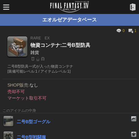
エオルゼアデータベース
0
1
RARE
EX
物資コンテナ:二号B型防具
雑貨
二号B型防具一式が入った物資コンテナ
[装備可能レベル:1 / アイテムレベル:1]
SHOP販売:
なし
売却不可
マーケット取引不可
このアイテムの中身
二号B型ゴーグル
二号B型戦闘服