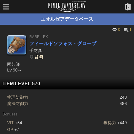
エオルゼアデータベース
0
1
RARE
EX
フィールドソフォス・グローブ
手防具
園芸師
Lv 90～
ITEM LEVEL 570
物理防御力
243
魔法防御力
486
Bonuses
VIT
+54
獲得力
+449
GP
+7