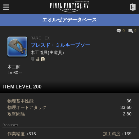
エオルゼアデータベース
0
9
RARE
EX
ブレスド・ミルキープソー
木工道具(主道具)
木工師
Lv 60～
ITEM LEVEL 200
物理基本性能
36
物理オートアタック
33.60
攻撃間隔
2.80
Bonuses
作業精度
+315
加工精度
+169