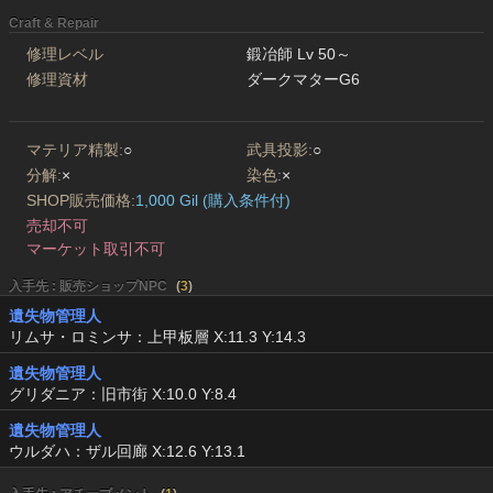
Craft & Repair
修理レベル
鍛冶師 Lv 50～
修理資材
ダークマターG6
マテリア精製:
○
武具投影:
○
分解:
×
染色:
×
SHOP販売価格:
1,000 Gil (購入条件付)
売却不可
マーケット取引不可
入手先 : 販売ショップNPC
(
3
)
遺失物管理人
リムサ・ロミンサ：上甲板層 X:11.3 Y:14.3
遺失物管理人
グリダニア：旧市街 X:10.0 Y:8.4
遺失物管理人
ウルダハ：ザル回廊 X:12.6 Y:13.1