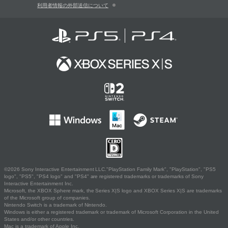
利用者情報の外部送信について
©2026 Sony Interactive Entertainment LLC."PlayStation Family Mark", "PlayStation", "PS5
logo", "PS5", "PS4 logo" and "PS4" are registered trademarks or trademarks of Sony
Interactive Entertainment Inc.
Microsoft, the XBOX Sphere mark, the Series X|S logo and XBOX Series X|S are trademarks
of the Microsoft group of companies.
Nintendo Switch is a trademark of Nintendo.
Windows is either a registered trademark or trademark of Microsoft Corporation in the United
States and/or other countries.
Mac is a trademark of Apple Inc.