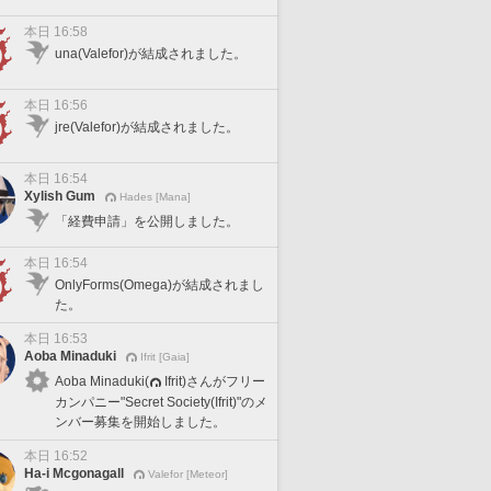
本日 16:58
una(Valefor)が結成されました。
本日 16:56
jre(Valefor)が結成されました。
本日 16:54
Xylish Gum
Hades [Mana]
「経費申請」を公開しました。
本日 16:54
OnlyForms(Omega)が結成されまし
た。
本日 16:53
Aoba Minaduki
Ifrit [Gaia]
Aoba Minaduki(
Ifrit)さんがフリー
カンパニー"Secret Society(Ifrit)"のメ
ンバー募集を開始しました。
本日 16:52
Ha-i Mcgonagall
Valefor [Meteor]