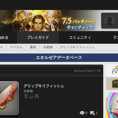
始める
プレイガイド
コミュニティ
ラ
ス
アイテム
素材
水産物
グリップキリフィッシュ
エオルゼアデータベース
Version:Patch 7.55
グリップキリフィッシュ
水産物
0
1