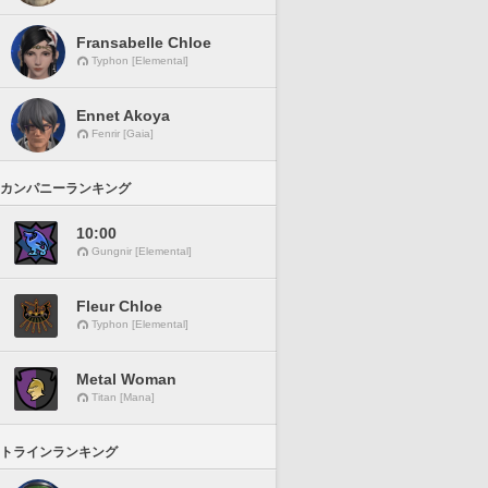
Fransabelle Chloe
Typhon [Elemental]
Ennet Akoya
Fenrir [Gaia]
カンパニーランキング
10:00
Gungnir [Elemental]
Fleur Chloe
Typhon [Elemental]
Metal Woman
Titan [Mana]
トラインランキング