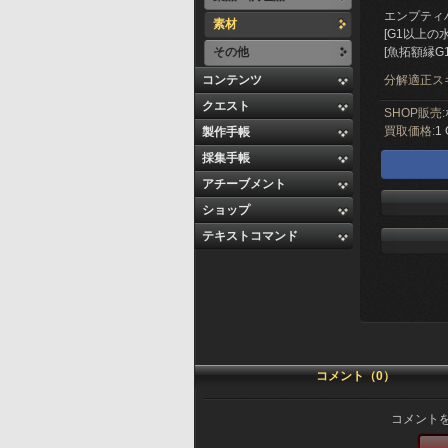
エンプティ
素材
[G1以上の
その他
[魚拓額縁G
コンテンツ
分解適正ス
クエスト
SHOP販売:
買取価格:
1 
製作手帳
採集手帳
アチーブメント
ショップ
テキストコマンド
コメント（0）
コメント