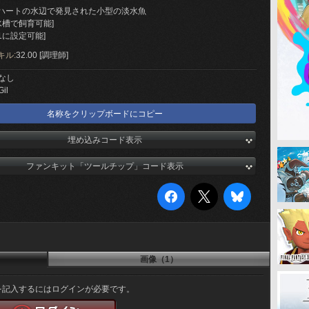
ハートの水辺で発見された小型の淡水魚
水槽で飼育可能]
1に設定可能]
キル:
32.00 [調理師]
なし
Gil
名称をクリップボードにコピー
埋め込みコード表示
ファンキット「ツールチップ」コード表示
画像（1）
を記入するにはログインが必要です。