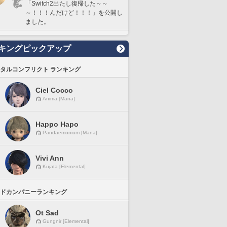
「Switch2出たし復帰した～～
～！！！んだけど！！！」を公開し
ました。
キングピックアップ
タルコンフリクト ランキング
Ciel Cocco
Anima [Mana]
Happo Hapo
Pandaemonium [Mana]
Vivi Ann
Kujata [Elemental]
ドカンパニーランキング
Ot Sad
Gungnir [Elemental]