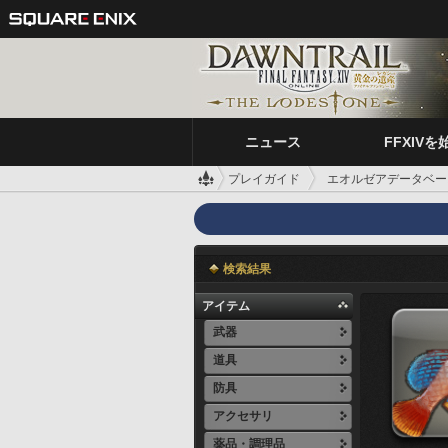
ニュース
FFXIVを
プレイガイド
エオルゼアデータベー
検索結果
アイテム
武器
道具
防具
アクセサリ
薬品・調理品