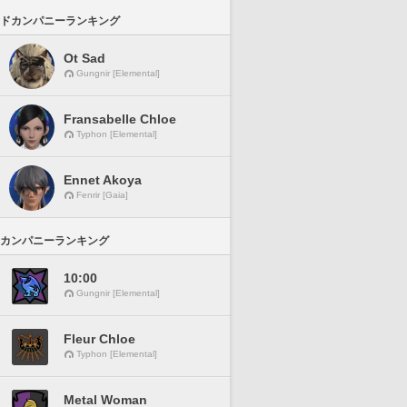
ドカンパニーランキング
Ot Sad
Gungnir [Elemental]
Fransabelle Chloe
Typhon [Elemental]
Ennet Akoya
Fenrir [Gaia]
カンパニーランキング
10:00
Gungnir [Elemental]
Fleur Chloe
Typhon [Elemental]
Metal Woman