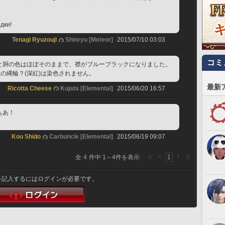
дки!
Tenagi Ryuzouji
Shinryu [Meteor]
2015/07/10 03:03
コミ
と胴の色はほぼそのままで、襟がブルーブラックになりました。
後の縄輪？(深紅)は染色されません。
最新
Ricotta Cheese
Kujata [Elemental]
2015/06/20 16:57
ぁあ！
Kou Shido
Carbuncle [Elemental]
2015/06/19 09:07
全
4
件中
1
～
4
件を表示
1
を記入するにはログインが必要です。