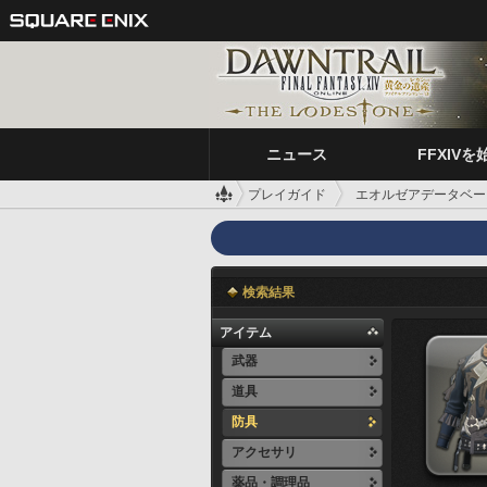
ニュース
FFXIVを
プレイガイド
エオルゼアデータベー
検索結果
アイテム
武器
道具
防具
アクセサリ
薬品・調理品