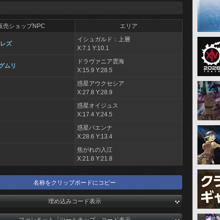
販売ショップNPC
エリア
イシュガルド：上層
ルレズ
X:7.1 Y:10.1
ドラヴァニア雲海
グムリ
X:15.9 Y:28.5
惑星アウクセシア
X:27.8 Y:28.9
惑星オイジュス
X:17.4 Y:24.5
惑星パエンナ
X:28.6 Y:13.4
焦がれの入江
X:21.8 Y:21.8
名称をクリップボードにコピー
埋め込みコード表示