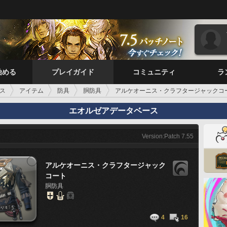
始める
プレイガイド
コミュニティ
ラ
ス
アイテム
防具
胴防具
アルケオーニス・クラフタージャックコ
エオルゼアデータベース
Version:Patch 7.55
アルケオーニス・クラフタージャック
コート
胴防具
4
16