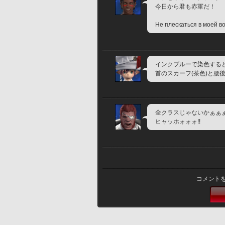
今日から君も赤軍だ！
Не плескаться в моей во
インクブルーで染色する
首のスカーフ(茶色)と腰
全クラスじゃないかぁぁ
ヒャッホォォォ!!
コメント