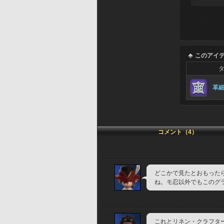
このアイ
革
コメント（4）
どこかで見たとおもった
ね。モ忍以外でもこのグ
これとリネン・クラフタ