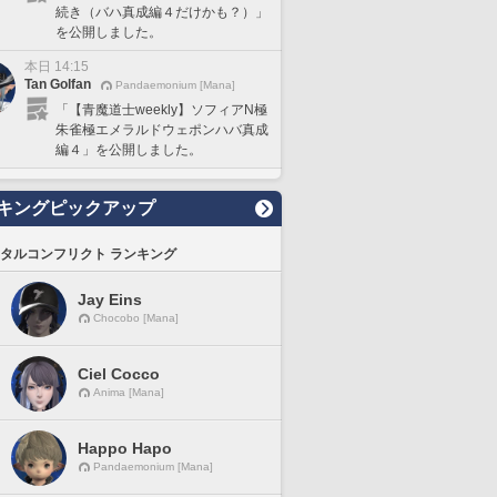
続き（バハ真成編４だけかも？）」
を公開しました。
本日 14:15
Tan Golfan
Pandaemonium [Mana]
「【青魔道士weekly】ソフィアN極
朱雀極エメラルドウェポンハバ真成
編４」を公開しました。
キングピックアップ
タルコンフリクト ランキング
Jay Eins
Chocobo [Mana]
Ciel Cocco
Anima [Mana]
Happo Hapo
Pandaemonium [Mana]