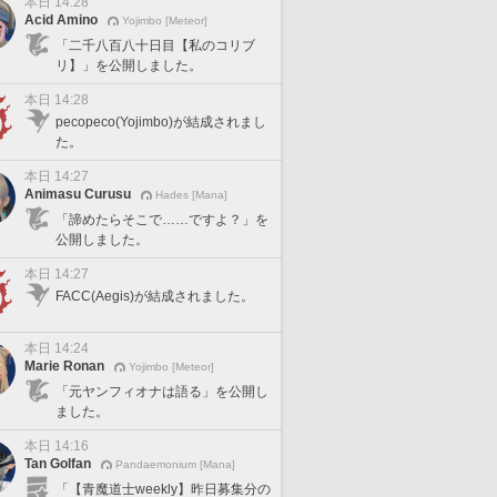
本日 14:28
Acid Amino
Yojimbo [Meteor]
「二千八百八十日目【私のコリブ
リ】」を公開しました。
本日 14:28
pecopeco(Yojimbo)が結成されまし
た。
本日 14:27
Animasu Curusu
Hades [Mana]
「諦めたらそこで……ですよ？」を
公開しました。
本日 14:27
FACC(Aegis)が結成されました。
本日 14:24
Marie Ronan
Yojimbo [Meteor]
「元ヤンフィオナは語る」を公開し
ました。
本日 14:16
Tan Golfan
Pandaemonium [Mana]
「【青魔道士weekly】昨日募集分の