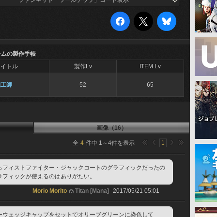
ファンキット「ツールチップ」コード表示
テムの製作手帳
タイトル
製作Lv
ITEM Lv
細工師
52
65
画像（16）
全
4
件中
1
～
4
件を表示
1
らフィストファイター・ジャックコートのグラフィックだったの
ラフィックが使えるのはありがたい。
Morio Morito
Titan [Mana]
2017/05/21 05:01
ーウェッジキャップをセットでオリーブグリーンに染色して