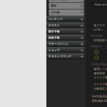
ITEM LEV
素材
その他
コンテンツ
クエスト
全クラス
Lv 51～
製作手帳
Bonuses
採集手帳
作業精度
+
アチーブメント
Materia
ショップ
テキストコマンド
Craft & Repa
修理レベ
修理資材
マテリア
マテリア精
分解適正ス
SHOP販売
買取価格:
12