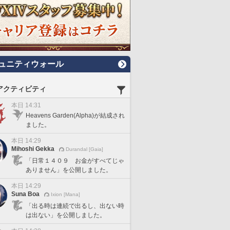
ュニティウォール
アクティビティ
本日 14:31
Heavens Garden(Alpha)が結成され
ました。
本日 14:29
Mihoshi Gekka
Durandal [Gaia]
「日常１４０９ お金がすべてじゃ
ありません」を公開しました。
本日 14:29
Suna Boa
Ixion [Mana]
「出る時は連続で出るし、出ない時
は出ない」を公開しました。