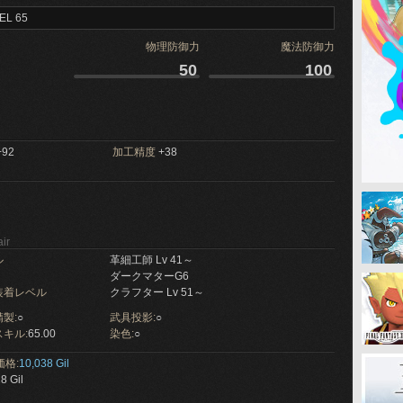
EL 65
物理防御力
魔法防御力
50
100
92
加工精度
+38
ir
ル
革細工師 Lv 41～
ダークマターG6
装着レベル
クラフター Lv 51～
製:
○
武具投影:
○
キル:
65.00
染色:
○
価格:
10,038 Gil
8 Gil