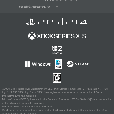
利用者情報の外部送信について
©2026 Sony Interactive Entertainment LLC."PlayStation Family Mark", "PlayStation", "PS5
logo", "PS5", "PS4 logo" and "PS4" are registered trademarks or trademarks of Sony
Interactive Entertainment Inc.
Microsoft, the XBOX Sphere mark, the Series X|S logo and XBOX Series X|S are trademarks
of the Microsoft group of companies.
Nintendo Switch is a trademark of Nintendo.
Windows is either a registered trademark or trademark of Microsoft Corporation in the United
States and/or other countries.