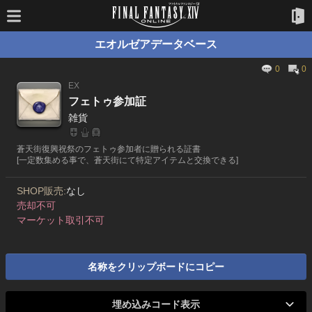
エオルゼアデータベース
0
0
EX
フェトゥ参加証
雑貨
蒼天街復興祝祭のフェトゥ参加者に贈られる証書
[一定数集める事で、蒼天街にて特定アイテムと交換できる]
SHOP販売:
なし
売却不可
マーケット取引不可
名称をクリップボードにコピー
埋め込みコード表示