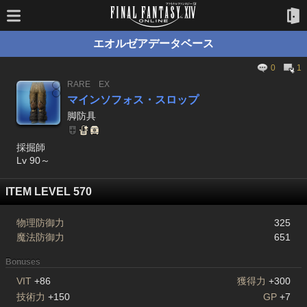
エオルゼアデータベース
0
1
RARE
EX
マインソフォス・スロップ
脚防具
採掘師
Lv 90～
ITEM LEVEL 570
物理防御力
325
魔法防御力
651
Bonuses
VIT
+86
獲得力
+300
技術力
+150
GP
+7