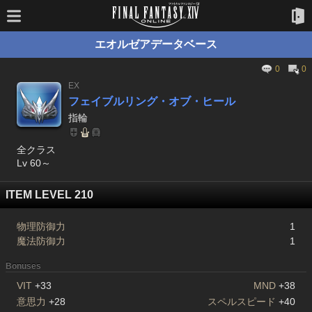
エオルゼアデータベース
0
0
EX
フェイブルリング・オブ・ヒール
指輪
全クラス
Lv 60～
ITEM LEVEL 210
物理防御力
1
魔法防御力
1
Bonuses
VIT
+33
MND
+38
意思力
+28
スペルスピード
+40