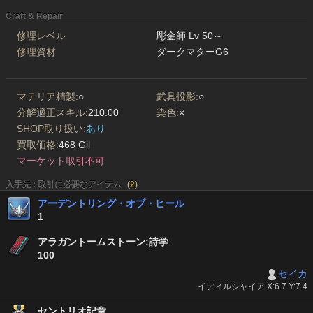
Craft & Repair
修理レベル
彫金師 Lv 50～
修理資材
ダークマターG6
マテリア精製:
○
武具投影:
○
分解適正スキル:
210.00
染色:
×
SHOP取り扱い:
あり
買取価格:
468 Gil
マーケット取引不可
入手先 : 取引に必要なアイテム
(
2
)
アーデントリング・オブ・ヒール
1
アラガントームストーン:詩学
100
セイカ
イディルシャイア X:6.7 Y:7.4
セントリオ記章