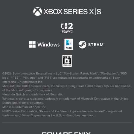
©2026 Sony Interactive Entertainment LLC."PlayStation Family Mark", "PlayStation", "PS5
logo", "PS5", "PS4 logo" and "PS4" are registered trademarks or trademarks of Sony
Interactive Entertainment Inc.
Microsoft, the XBOX Sphere mark, the Series X|S logo and XBOX Series X|S are trademarks
of the Microsoft group of companies.
Nintendo Switch is a trademark of Nintendo.
Windows is either a registered trademark or trademark of Microsoft Corporation in the United
States and/or other countries.
Mac is a trademark of Apple Inc.
©2026 Valve Corporation. Steam and the Steam logo are trademarks and/or registered
trademarks of Valve Corporation in the U.S. and/or other countries.