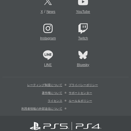
/
X
News
YouTube
Instagram
Twitch
LINE
Bluesky
レーティング制度について
プライバシーポリシー
著作権について
サポートセンター
ライセンス
ルール＆ポリシー
利用者情報の外部送信について