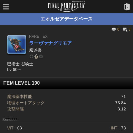
エオルゼアデータベース
0
3
RARE
EX
ラーヴァナグリモア
魔道書
巴術士 召喚士
Lv 60～
ITEM LEVEL 190
魔法基本性能
71
物理オートアタック
73.84
攻撃間隔
3.12
Bonuses
VIT
+63
INT
+73