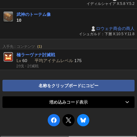
イディルシャイア X:5.8 Y:5.2
武神のトーテム像
10
ロウェナ商会の商人
イシュガルド：下層 X:10.5 Y:11.8
入手先 : コンテンツ
(
1
)
極ラーヴァナ討滅戦
Lv
60
平均アイテムレベル
175
討伐・討滅戦
名称をクリップボードにコピー
埋め込みコード表示