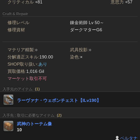
クリティカル
+81
意思力
+57
Craft & Repair
修理レベル
錬金術師 Lv 50～
修理資材
ダークマターG6
マテリア精製:
○
武具投影:
○
分解適正スキル:
190.00
染色:
×
SHOP取り扱い:
あり
買取価格:
1,016 Gil
マーケット取引不可
入手元のアイテム
(
1
)
ラーヴァナ・ウェポンチェスト【ILv190】
入手先 : 取引に必要なアイテム
(
2
)
武神のトーテム像
10
ベルタナ