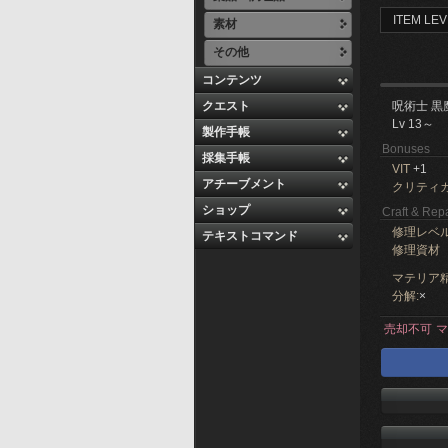
ITEM LEV
素材
その他
コンテンツ
クエスト
呪術士 黒
Lv 13～
製作手帳
Bonuses
採集手帳
VIT
+1
アチーブメント
クリティ
ショップ
Craft & Repa
修理レベ
テキストコマンド
修理資材
マテリア精
分解:
×
売却不可
マ