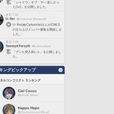
「シャドウ・オブ・マハ 楽しかっ
た('ω')」を公開しました。
本日 7:32
U- Rei
Carbuncle [Elemental]
U- Rei(
Carbuncle)さんがCWLS
の立ち上げメンバー募集を開始しま
した。
本日 7:29
Tommyd Forsyth
Ultima [Gaia]
「グンヒ突入前に⚔️」を公開しまし
た。
キングピックアップ
タルコンフリクト ランキング
Ciel Cocco
Anima [Mana]
Happo Hapo
Pandaemonium [Mana]