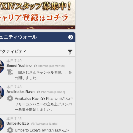
ュニティウォール
アクティビティ
本日 7:49
Somei Yoshino
Atomos [Elemental]
「闇おじさんキャンセル界隈。」を
公開しました。
本日 7:48
Ansiktslos Ravn
Phantom [Chaos]
Ansiktslos Ravn(
Phantom)さんが
フリーカンパニーの立ち上げメンバ
ー募集を開始しました。
本日 7:45
Umberto Eco
Twintania [Light]
Umberto Eco(
Twintania)さんが