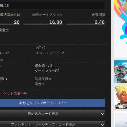
EL 13
魔法基本性能
物理オートアタック
攻撃間隔
20
16.00
2.40
魔道士
INT
+2
カル
+2
スペルスピード
+2
ir
ル
彫金師 Lv 3～
ダークマターG2
製:
○
武具投影:
○
染色:
×
ーケット取引不可
名称をクリップボードにコピー
埋め込みコード表示
ファンキット「ツールチップ」コード表示