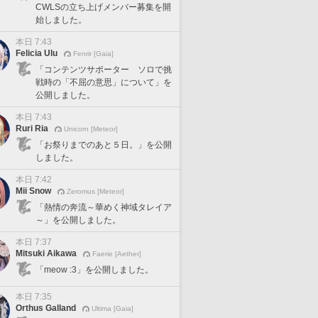
CWLSの立ち上げメンバー募集を開
始しました。
本日 7:43
Felicia Ulu
Fenrir [Gaia]
「コンテンツサポーター ソロで挑
戦時の「不屈の意思」について」を
公開しました。
本日 7:43
Ruri Ria
Unicorn [Meteor]
「お祭りまでのあと５日。」を公開
しました。
本日 7:42
Mii Snow
Zeromus [Meteor]
「熱情の奔流～華めく神域タレイア
～」を公開しました。
本日 7:37
Mitsuki Aikawa
Faerie [Aether]
「meow :3」を公開しました。
本日 7:35
Orthus Galland
Ultima [Gaia]