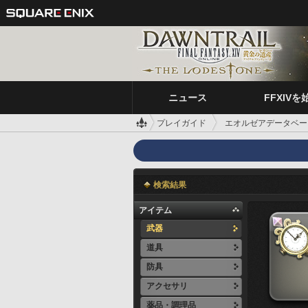
ニュース
FFXIVを
プレイガイド
エオルゼアデータベー
検索結果
アイテム
武器
道具
防具
アクセサリ
薬品・調理品