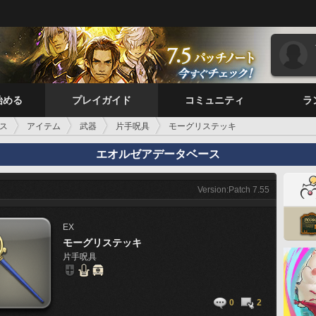
始める
プレイガイド
コミュニティ
ラ
ス
アイテム
武器
片手呪具
モーグリステッキ
エオルゼアデータベース
Version:Patch 7.55
EX
モーグリステッキ
片手呪具
0
2