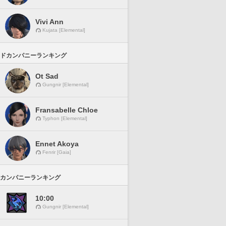
Vivi Ann
Kujata [Elemental]
ドカンパニーランキング
Ot Sad
Gungnir [Elemental]
Fransabelle Chloe
Typhon [Elemental]
Ennet Akoya
Fenrir [Gaia]
カンパニーランキング
10:00
Gungnir [Elemental]