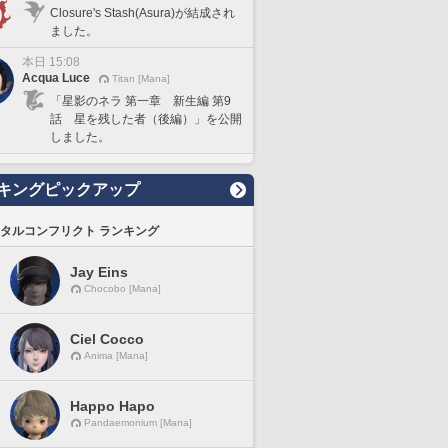
Closure's Stash(Asura)が結成され
ました。
本日 15:08
Acqua Luce
Titan [Mana]
「星影のネラ 第一章 新生編 第9
話 星を残した者（後編）」を公開
しました。
キングピックアップ
タルコンフリクト ランキング
Jay Eins
Chocobo [Mana]
Ciel Cocco
Anima [Mana]
Happo Hapo
Pandaemonium [Mana]