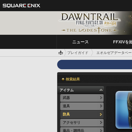
ニュース
FFXIVを
プレイガイド
エオルゼアデータベー
検索結果
アイテム
武器
道具
防具
アクセサリ
薬品・調理品