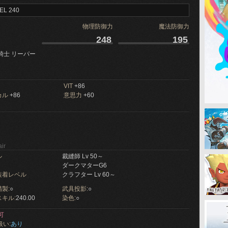
EL 240
物理防御力
魔法防御力
248
195
騎士 リーパー
VIT
+86
カル
+86
意思力
+60
ir
ル
裁縫師 Lv 50～
ダークマターG6
装着レベル
クラフター Lv 60～
製:
○
武具投影:
○
キル:
240.00
染色:
○
可
扱い:
あり