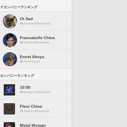
ドカンパニーランキング
Ot Sad
Gungnir [Elemental]
Fransabelle Chloe
Typhon [Elemental]
Ennet Akoya
Fenrir [Gaia]
カンパニーランキング
10:00
Gungnir [Elemental]
Fleur Chloe
Typhon [Elemental]
Metal Woman