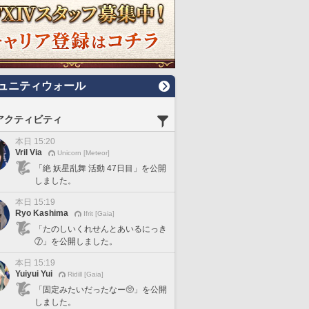
ュニティウォール
アクティビティ
本日 15:20
Vril Via
Unicorn [Meteor]
「絶 妖星乱舞 活動 47日目」を公開
しました。
本日 15:19
Ryo Kashima
Ifrit [Gaia]
「たのしいくれせんとあいるにっき
⑦」を公開しました。
本日 15:19
Yuiyui Yui
Ridill [Gaia]
「固定みたいだったなー🥺」を公開
しました。