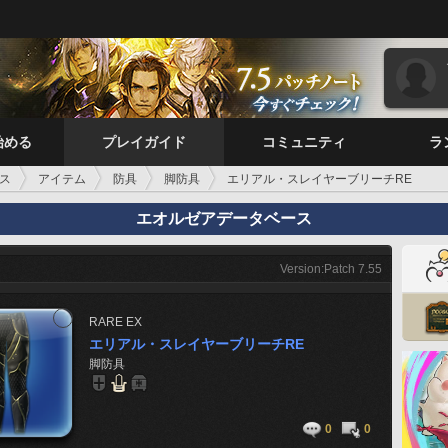
始める
プレイガイド
コミュニティ
ラ
ス
アイテム
防具
脚防具
エリアル・スレイヤーブリーチRE
エオルゼアデータベース
Version:Patch 7.55
RARE
EX
エリアル・スレイヤーブリーチRE
脚防具
0
0