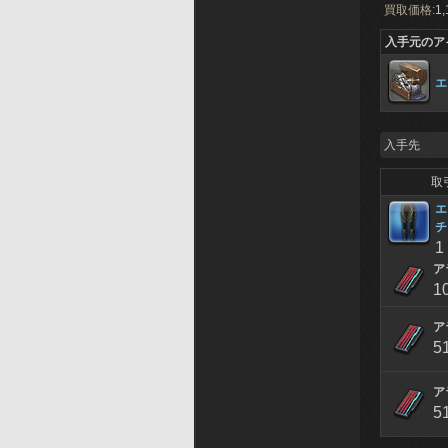
買取価格:
1,
入手元のア
エ
入手先
取
エ
チ
1
ア
1
ア
5
ア
5