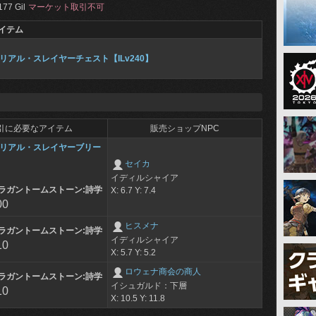
177 Gil
マーケット取引不可
イテム
リアル・スレイヤーチェスト【ILv240】
引に必要なアイテム
販売ショップNPC
リアル・スレイヤーブリー
セイカ
イディルシャイア
ラガントームストーン:詩学
X: 6.7 Y: 7.4
00
ヒスメナ
ラガントームストーン:詩学
イディルシャイア
10
X: 5.7 Y: 5.2
ロウェナ商会の商人
ラガントームストーン:詩学
イシュガルド：下層
10
X: 10.5 Y: 11.8