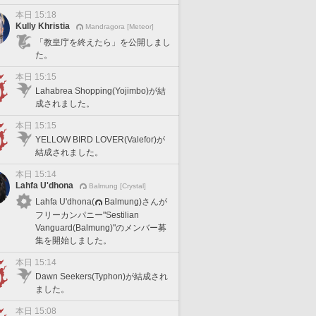
本日 15:18
Kully Khristia
Mandragora [Meteor]
「教皇庁を終えたら」を公開しまし
た。
本日 15:15
Lahabrea Shopping(Yojimbo)が結
成されました。
本日 15:15
YELLOW BIRD LOVER(Valefor)が
結成されました。
本日 15:14
Lahfa U'dhona
Balmung [Crystal]
Lahfa U'dhona(
Balmung)さんが
フリーカンパニー"Sestilian
Vanguard(Balmung)"のメンバー募
集を開始しました。
本日 15:14
Dawn Seekers(Typhon)が結成され
ました。
本日 15:08