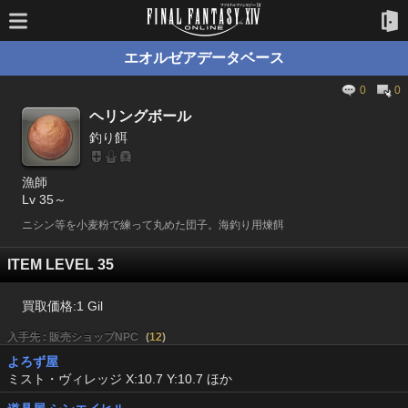
エオルゼアデータベース
0
0
ヘリングボール
釣り餌
漁師
Lv 35～
ニシン等を小麦粉で練って丸めた団子。海釣り用煉餌
ITEM LEVEL 35
買取価格:
1 Gil
入手先 : 販売ショップNPC
(
12
)
よろず屋
ミスト・ヴィレッジ X:10.7 Y:10.7 ほか