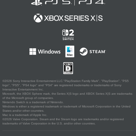
©2026 Sony Interactive Entertainment LLC."PlayStation Family Mark", "PlayStation", "PS5
logo", "PS5", "PS4 logo" and "PS4" are registered trademarks or trademarks of Sony
Interactive Entertainment Inc.
Microsoft, the XBOX Sphere mark, the Series X|S logo and XBOX Series X|S are trademarks
of the Microsoft group of companies.
Nintendo Switch is a trademark of Nintendo.
Windows is either a registered trademark or trademark of Microsoft Corporation in the United
States and/or other countries.
Mac is a trademark of Apple Inc.
©2026 Valve Corporation. Steam and the Steam logo are trademarks and/or registered
trademarks of Valve Corporation in the U.S. and/or other countries.