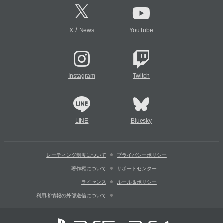
/
X
News
YouTube
Instagram
Twitch
LINE
Bluesky
レーティング制度について
プライバシーポリシー
著作権について
サポートセンター
ライセンス
ルール＆ポリシー
利用者情報の外部送信について