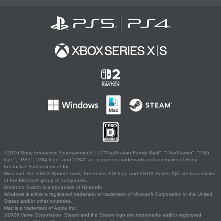
©2026 Sony Interactive Entertainment LLC."PlayStation Family Mark", "PlayStation", "PS5
logo", "PS5", "PS4 logo" and "PS4" are registered trademarks or trademarks of Sony
Interactive Entertainment Inc.
Microsoft, the XBOX Sphere mark, the Series X|S logo and XBOX Series X|S are trademarks
of the Microsoft group of companies.
Nintendo Switch is a trademark of Nintendo.
Windows is either a registered trademark or trademark of Microsoft Corporation in the United
States and/or other countries.
Mac is a trademark of Apple Inc.
©2026 Valve Corporation. Steam and the Steam logo are trademarks and/or registered