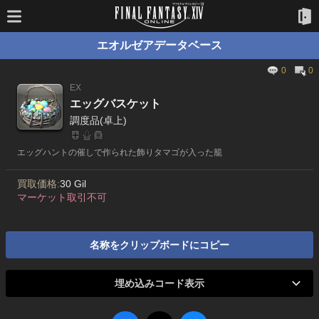
エオルゼアデータベース
0
0
EX
エッグバスケット
調度品(卓上)
エッグハントの催しで作られた飾りタマゴが入った籠
買取価格:
30 Gil
マーケット取引不可
名称をクリップボードにコピー
埋め込みコード表示