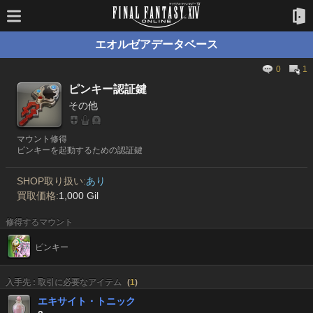
エオルゼアデータベース
0
1
ピンキー認証鍵
その他
マウント修得
ピンキーを起動するための認証鍵
SHOP取り扱い:
あり
買取価格:
1,000 Gil
修得するマウント
ピンキー
入手先 : 取引に必要なアイテム
(
1
)
エキサイト・トニック