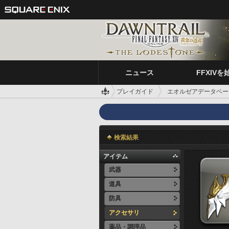
ニュース
FFXIVを
プレイガイド
エオルゼアデータベー
検索結果
アイテム
武器
道具
防具
アクセサリ
薬品・調理品