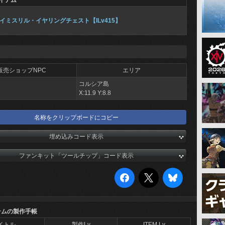
イテム
イミスリル・イヤリングチェスト【ILv415】
販売ショップNPC
エリア
コルシア島
X:11.9 Y:8.8
名称をクリップボードにコピー
埋め込みコード表示
ファンキット「ツールチップ」コード表示
テムの製作手帳
イトル
製作Lv
ITEM Lv