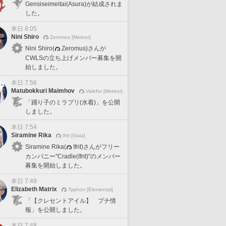
Gensiseimeitai(Asura)が結成されま
した。
本日 8:05
Nini Shiro
Zeromus [Meteor]
Nini Shiro(
Zeromus)さんが
CWLSの立ち上げメンバー募集を開
始しました。
本日 7:56
Matubokkuri Maimhov
Valefor [Meteor]
「踊り子のミラプリ(水着)」を公開
しました。
本日 7:54
Siramine Rika
Ifrit [Gaia]
Siramine Rika(
Ifrit)さんがフリー
カンパニー"Cradle(Ifrit)"のメンバー
募集を開始しました。
本日 7:49
Elizabeth Matrix
Typhon [Elemental]
「【クレセントアイル】 プチ情
報」を公開しました。
本日 7:48