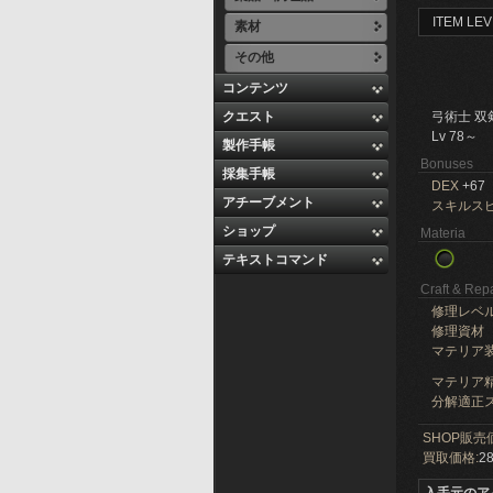
ITEM LEV
素材
その他
コンテンツ
クエスト
弓術士 双
Lv 78～
製作手帳
Bonuses
採集手帳
DEX
+67
アチーブメント
スキルス
ショップ
Materia
テキストコマンド
Craft & Repa
修理レベ
修理資材
マテリア
マテリア精
分解適正ス
SHOP販売
買取価格:
28