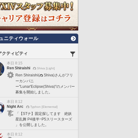
ュニティウォール
アクティビティ
本日 8:15
Ren Shiraishi
Shiva [Light]
Ren Shiraishi(
Shiva)さんがフリ
ーカンパニ
ー"Lunar'Eclipse(Shiva)"のメンバー
募集を開始しました。
本日 8:12
Night Arc
Typhon [Elemental]
「【STナ】固定探してます 絶妖
星乱舞 P4後半~P5スリースターズ
」を公開しました。
本日 8:12