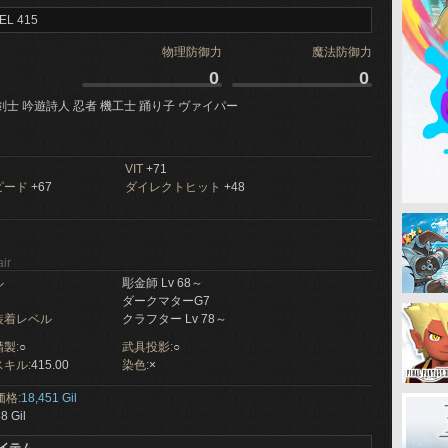
EL 415
物理防御力
魔法防御力
0
0
剣士 吟遊詩人 忍者 機工士 踊り子 ヴァイパー
VIT
+71
ピード
+67
ダイレクトヒット
+48
ir
ル
彫金師 Lv 68～
ダークマターG7
装着レベル
クラフター Lv 78～
製:
○
武具投影:
○
キル:
415.00
染色:
×
価格:
18,451 Gil
8 Gil