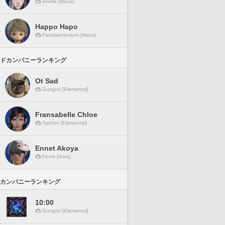
Anima [Mana]
Happo Hapo
Pandaemonium [Mana]
ドカンパニーランキング
Ot Sad
Gungnir [Elemental]
Fransabelle Chloe
Typhon [Elemental]
Ennet Akoya
Fenrir [Gaia]
カンパニーランキング
10:00
Gungnir [Elemental]