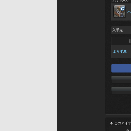
入手元のア
ハ
入手先
よろず屋
このアイ
タ