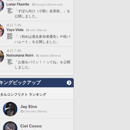
Lunar Fluorite
Gungnir [Elemental]
「ずぼら向け（小額）金策術。」を
公開しました。
本日 7:46
Yoyo Viola
Ixion [Mana]
「（初めは過去参加者優先）🌱絶バ
ハムート」を公開しました。
本日 7:46
Natsunana Norn
Valefor [Meteor]
「お薬をパリン！！ってね」を公開
しました。
キングピックアップ
タルコンフリクト ランキング
Jay Eins
Chocobo [Mana]
Ciel Cocco