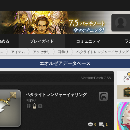
始める
プレイガイド
コミュニティ
ラ
ス
アイテム
アクセサリ
耳飾り
ペタライトレンジャーイヤリング
エオルゼアデータベース
Version:Patch 7.55
ペタライトレンジャーイヤリング
耳飾り
0
1