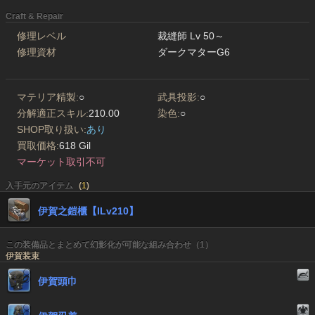
Craft & Repair
修理レベル
裁縫師 Lv 50～
修理資材
ダークマターG6
マテリア精製:
○
武具投影:
○
分解適正スキル:
210.00
染色:
○
SHOP取り扱い:
あり
買取価格:
618 Gil
マーケット取引不可
入手元のアイテム
(
1
)
伊賀之鎧櫃【ILv210】
この装備品とまとめて幻影化が可能な組み合わせ（1）
伊賀装束
伊賀頭巾