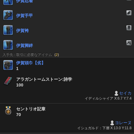
伊賀忍着
伊賀手甲
伊賀袴
伊賀脚絆
入手先 : 取引に必要なアイテム
(
2
)
伊賀頭巾【劣】
1
アラガントームストーン:詩学
100
セイカ
イディルシャイア X:6.7 Y:7.4
セントリオ記章
70
ヨレーヌ
イシュガルド：下層 X:13.0 Y:11.8