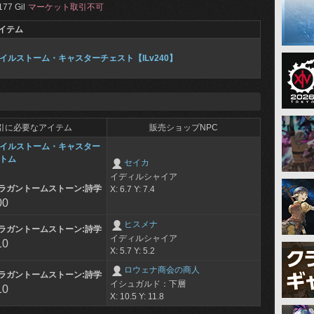
177 Gil
マーケット取引不可
イテム
イルストーム・キャスターチェスト【ILv240】
引に必要なアイテム
販売ショップNPC
イルストーム・キャスター
トム
セイカ
イディルシャイア
ラガントームストーン:詩学
X: 6.7 Y: 7.4
00
ヒスメナ
ラガントームストーン:詩学
イディルシャイア
10
X: 5.7 Y: 5.2
ロウェナ商会の商人
ラガントームストーン:詩学
イシュガルド：下層
10
X: 10.5 Y: 11.8