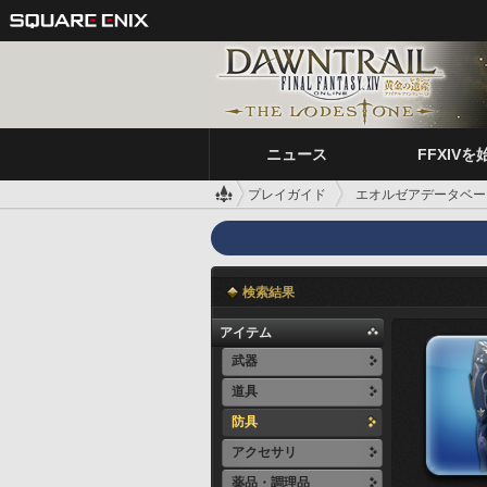
ニュース
FFXIVを
プレイガイド
エオルゼアデータベー
検索結果
アイテム
武器
道具
防具
アクセサリ
薬品・調理品