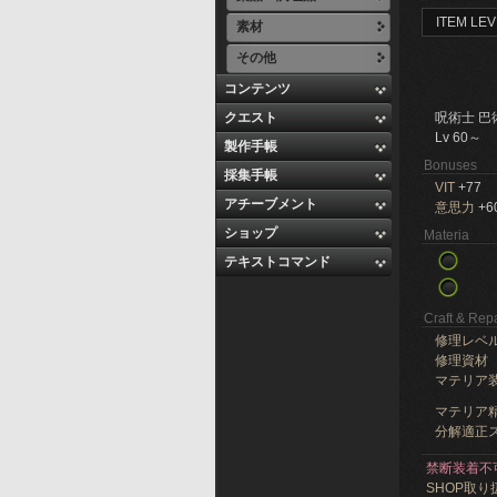
ITEM LEV
素材
その他
コンテンツ
クエスト
呪術士 巴
Lv 60～
製作手帳
Bonuses
採集手帳
VIT
+77
アチーブメント
意思力
+6
ショップ
Materia
テキストコマンド
Craft & Repa
修理レベ
修理資材
マテリア
マテリア精
分解適正ス
禁断装着不
SHOP取り