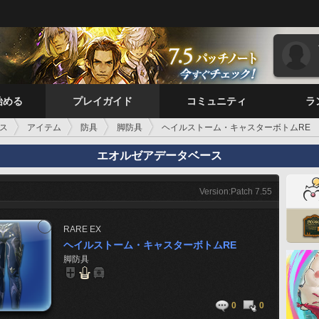
始める
プレイガイド
コミュニティ
ラ
ス
アイテム
防具
脚防具
ヘイルストーム・キャスターボトムRE
エオルゼアデータベース
Version:Patch 7.55
RARE
EX
ヘイルストーム・キャスターボトムRE
脚防具
0
0