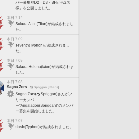
バー募集@D2・D3・BHから2名
様」を公開しました。
本日 7:14
Sakura Alice(Titan)が結成されまし
た。
本日 7:09
seventh(Typhon)が結成されまし
た。
本日 7:09
Sakura Helena(Ixion)が結成されま
した。
本日 7:08
Sagna Zors
Spriggan [Chaos]
Sagna Zors(
Spriggan)さんがフ
リーカンパニ
ー"Angalagon(Spriggan)"のメンバ
ー募集を開始しました。
本日 7:07
sixsix(Typhon)が結成されました。