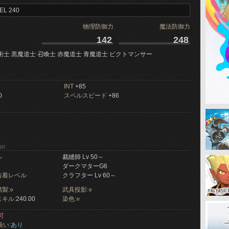
EL 240
物理防御力
魔法防御力
142
248
術士 黒魔道士 召喚士 赤魔道士 青魔道士 ピクトマンサー
INT
+85
0
スペルスピード
+86
ir
ル
裁縫師 Lv 50～
ダークマターG6
装着レベル
クラフター Lv 60～
製:
○
武具投影:
○
キル:
240.00
染色:
○
可
扱い:
あり