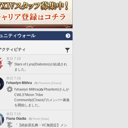
ュニティウォール
アクティビティ
本日 7:16
Stars of Lyra(Diabolos)が結成され
ました。
本日 7:16
I'vhaelyn Mithra
Phantom [Chaos]
I'vhaelyn Mithra(
Phantom)さんが
CWLS"Moon Tribe
Community(Chaos)"のメンバー募集
を開始しました。
本日 7:15
Fiana Gladia
Fenrir [Gaia]
「【絶妖星乱舞・VC無固定】メン