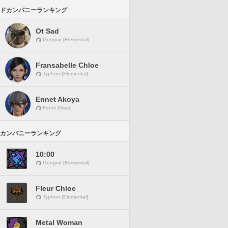
ドカンパニーランキング
Ot Sad
Gungnir [Elemental]
Fransabelle Chloe
Typhon [Elemental]
Ennet Akoya
Fenrir [Gaia]
カンパニーランキング
10:00
Gungnir [Elemental]
Fleur Chloe
Typhon [Elemental]
Metal Woman