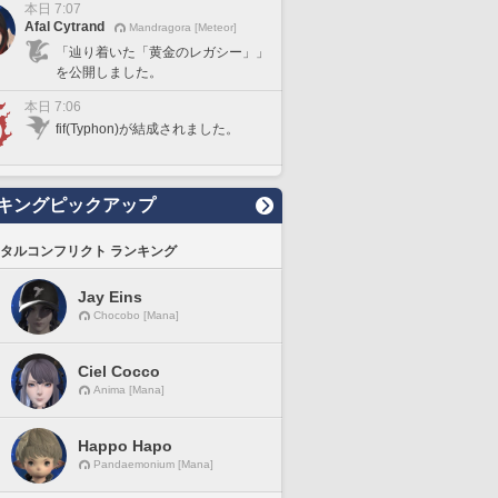
本日 7:07
Afal Cytrand
Mandragora [Meteor]
「辿り着いた「黄金のレガシー」」
を公開しました。
本日 7:06
fif(Typhon)が結成されました。
キングピックアップ
タルコンフリクト ランキング
Jay Eins
Chocobo [Mana]
Ciel Cocco
Anima [Mana]
Happo Hapo
Pandaemonium [Mana]