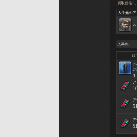
買取価格:
1,
入手元のア
ヘ
入手先
取
ヘ
ボ
1
ア
1
ア
5
ア
5