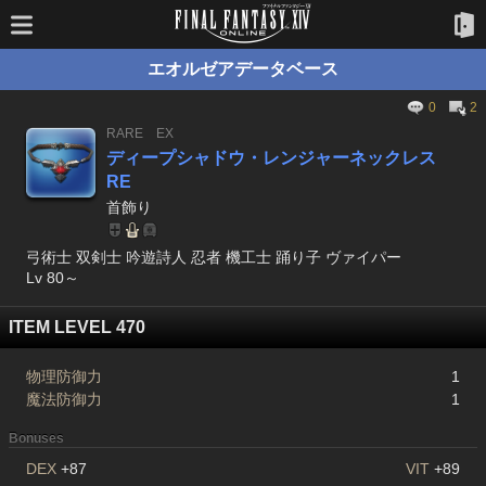
エオルゼアデータベース
0
2
RARE
EX
ディープシャドウ・レンジャーネックレス
RE
首飾り
弓術士 双剣士 吟遊詩人 忍者 機工士 踊り子 ヴァイパー
Lv 80～
ITEM LEVEL 470
物理防御力
1
魔法防御力
1
Bonuses
DEX
+87
VIT
+89