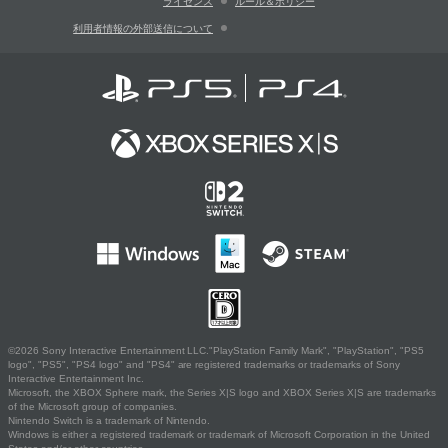
ライセンス
ルール＆ポリシー
利用者情報の外部送信について
©2026 Sony Interactive Entertainment LLC."PlayStation Family Mark", "PlayStation", "PS5
logo", "PS5", "PS4 logo" and "PS4" are registered trademarks or trademarks of Sony
Interactive Entertainment Inc.
Microsoft, the XBOX Sphere mark, the Series X|S logo and XBOX Series X|S are trademarks
of the Microsoft group of companies.
Nintendo Switch is a trademark of Nintendo.
Windows is either a registered trademark or trademark of Microsoft Corporation in the United