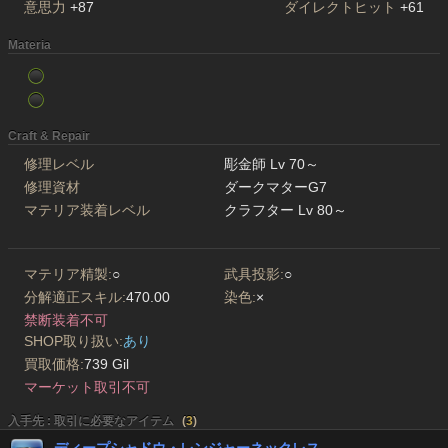
意思力
+87
ダイレクトヒット
+61
Materia
Craft & Repair
修理レベル
彫金師 Lv 70～
修理資材
ダークマターG7
マテリア装着レベル
クラフター Lv 80～
マテリア精製:
○
武具投影:
○
分解適正スキル:
470.00
染色:
×
禁断装着不可
SHOP取り扱い:
あり
買取価格:
739 Gil
マーケット取引不可
入手先 : 取引に必要なアイテム
(
3
)