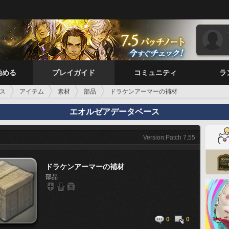
始める
プレイガイド
コミュニティ
ラ
ス
アイテム
素材
部品
ドラケンアーマーの補材
エオルゼアデータベース
Version:Patch 7.55
ドラケンアーマーの補材
部品
0
0