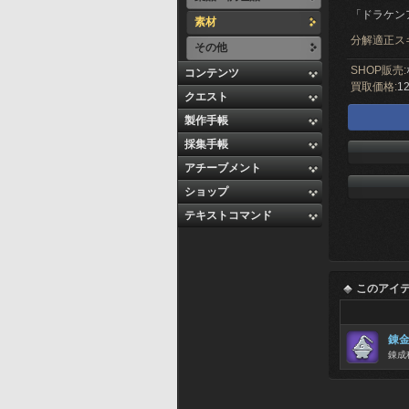
「ドラケン
素材
分解適正ス
その他
SHOP販売:
コンテンツ
買取価格:
12
クエスト
製作手帳
採集手帳
アチーブメント
ショップ
テキストコマンド
このアイ
錬
錬成