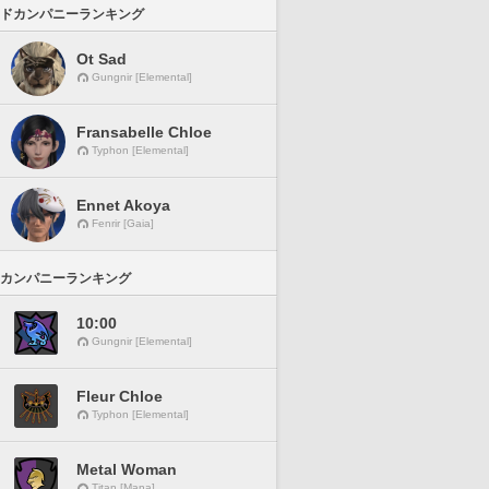
ドカンパニーランキング
Ot Sad
Gungnir [Elemental]
Fransabelle Chloe
Typhon [Elemental]
Ennet Akoya
Fenrir [Gaia]
カンパニーランキング
10:00
Gungnir [Elemental]
Fleur Chloe
Typhon [Elemental]
Metal Woman
Titan [Mana]