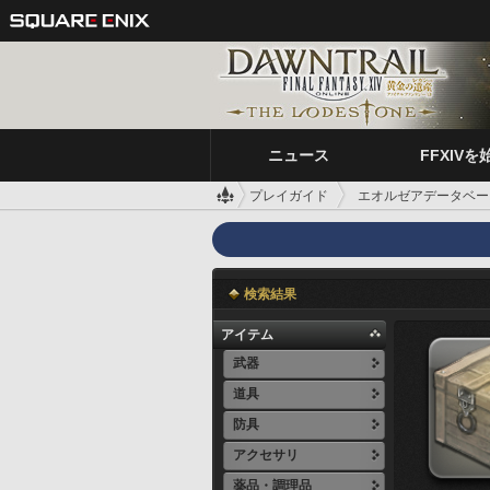
ニュース
FFXIVを
プレイガイド
エオルゼアデータベー
検索結果
アイテム
武器
道具
防具
アクセサリ
薬品・調理品