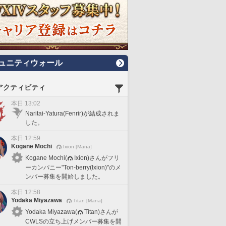
ュニティウォール
アクティビティ
本日 13:02
Naritai-Yatura(Fenrir)が結成されま
した。
本日 12:59
Kogane Mochi
Ixion [Mana]
Kogane Mochi(
Ixion)さんがフリ
ーカンパニー"Ton-berry(Ixion)"のメ
ンバー募集を開始しました。
本日 12:58
Yodaka Miyazawa
Titan [Mana]
Yodaka Miyazawa(
Titan)さんが
CWLSの立ち上げメンバー募集を開