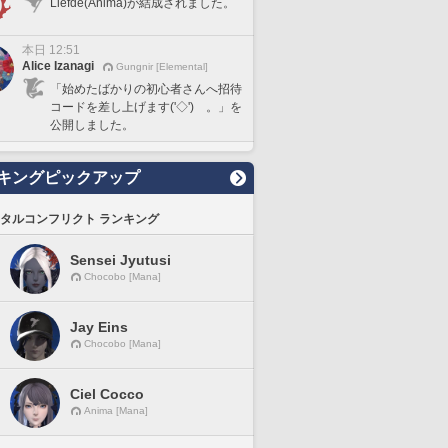
Liefde(Anima)が結成されました。
本日 12:51
Alice Izanagi
Gungnir [Elemental]
「始めたばかりの初心者さんへ招待
コードを差し上げます('◇')ゞ。」を
公開しました。
キングピックアップ
タルコンフリクト ランキング
Sensei Jyutusi
Chocobo [Mana]
Jay Eins
Chocobo [Mana]
Ciel Cocco
Anima [Mana]