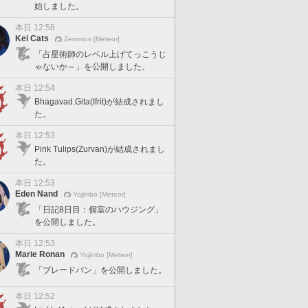
始しました。
本日 12:58
Kei Cats
Zeromus [Meteor]
「占星術師のレベル上げてっこうじ
ゃないか～」を公開しました。
本日 12:54
Bhagavad.Gita(Ifrit)が結成されまし
た。
本日 12:53
Pink Tulips(Zurvan)が結成されまし
た。
本日 12:53
Eden Nand
Yojimbo [Meteor]
「日記8日目：個室のハウジング」
を公開しました。
本日 12:53
Marie Ronan
Yojimbo [Meteor]
「ブレードバン」を公開しました。
本日 12:52