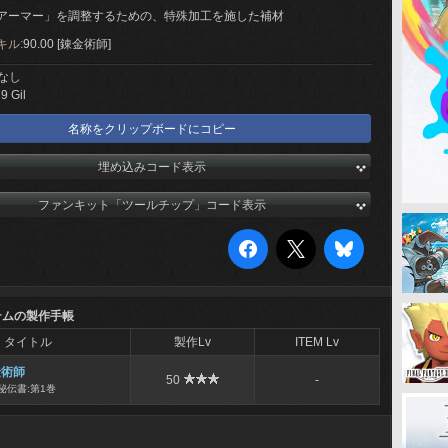
アーマー」を調整するための、特殊加工を施した補材
キル:
90.00 [錬金術師]
なし
9 Gil
名称をクリップボードにコピー
埋め込みコード表示
ファンキット「ツールチップ」コード表示
テムの製作手帳
タイトル
製作Lv
ITEM Lv
金術師
50
-
秘伝書:第1巻