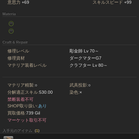
意思力
+69
スキルスピード
+99
Materia
Craft & Repair
修理レベル
彫金師 Lv 70～
修理資材
ダークマターG7
マテリア装着レベル
クラフター Lv 80～
マテリア精製:
○
武具投影:
○
分解適正スキル:
530.00
染色:
×
禁断装着不可
SHOP取り扱い:
あり
買取価格:
739 Gil
マーケット取引不可
入手元のアイテム
(
1
)