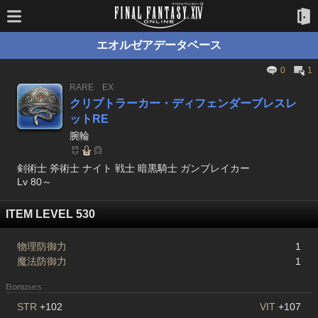
エオルゼアデータベース
0
1
RARE
EX
クリプトラーカー・ディフェンダーブレスレ
ットRE
腕輪
剣術士 斧術士 ナイト 戦士 暗黒騎士 ガンブレイカー
Lv 80～
ITEM LEVEL 530
物理防御力
1
魔法防御力
1
Bonuses
STR
+102
VIT
+107