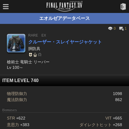
エオルゼアデータベース
0
1
RARE
EX
クルーザー・スレイヤージャケット
胴防具
槍術士 竜騎士 リーパー
Lv 100～
ITEM LEVEL 740
物理防御力
1098
魔法防御力
862
Bonuses
STR
+622
VIT
+665
意思力
+383
ダイレクトヒット
+268