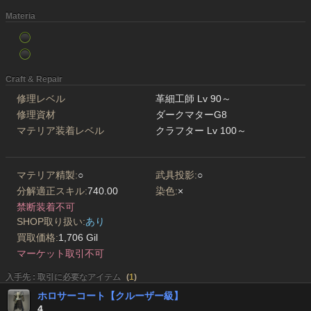
Materia
Craft & Repair
修理レベル
革細工師 Lv 90～
修理資材
ダークマターG8
マテリア装着レベル
クラフター Lv 100～
マテリア精製:
○
武具投影:
○
分解適正スキル:
740.00
染色:
×
禁断装着不可
SHOP取り扱い:
あり
買取価格:
1,706 Gil
マーケット取引不可
入手先 : 取引に必要なアイテム
(
1
)
ホロサーコート【クルーザー級】
4