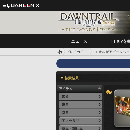
ニュース
FFXIVを
プレイガイド
エオルゼアデータベー
検索結果
アイテム
武器
道具
防具
アクセサリ
薬品・調理品