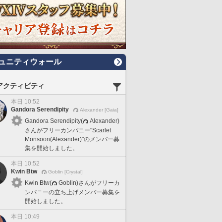
ュニティウォール
アクティビティ
本日 10:52
Gandora Serendipity
Alexander [Gaia]
Gandora Serendipity(
Alexander)
さんがフリーカンパニー"Scarlet
Monsoon(Alexander)"のメンバー募
集を開始しました。
本日 10:52
Kwin Btw
Goblin [Crystal]
Kwin Btw(
Goblin)さんがフリーカ
ンパニーの立ち上げメンバー募集を
開始しました。
本日 10:49