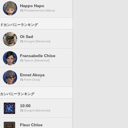
Happo Hapo
Pandaemonium [Mana]
ドカンパニーランキング
Ot Sad
Gungnir [Elemental]
Fransabelle Chloe
Typhon [Elemental]
Ennet Akoya
Fenrir [Gaia]
カンパニーランキング
10:00
Gungnir [Elemental]
Fleur Chloe