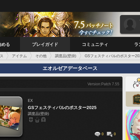
始める
プレイガイド
コミュニティ
ラ
ス
アイテム
その他
調度品(壁掛)
GSフェスティバルのポスター20
エオルゼアデータベース
Version:Patch 7.55
EX
GSフェスティバルのポスター2025
調度品(壁掛)
0
0