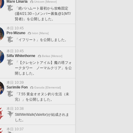
Mare Linaria
Unicorn [Meteor]
「絶バハムート最初から攻略固定
(週4/21:30～)メンバー募集@1(MT/
賢者)」を公開しました。
本日 10:45
Pro Mizuno
Ixion [Mana]
「イフリート」を公開しました。
本日 10:45
Silfa Whitethorne
Belias [Meteor]
「【クレセントアイル】魔の塔フォ
ークタワー ノーマルクリア」を公
開しました。
本日 10:39
Sarimile Fon
Garuda [Elemental]
「7.55 黄金オオヌシ釣り生活（未
完）」を公開しました。
本日 10:38
StillWeWalk(Valefor)が結成されま
した。
本日 10:37