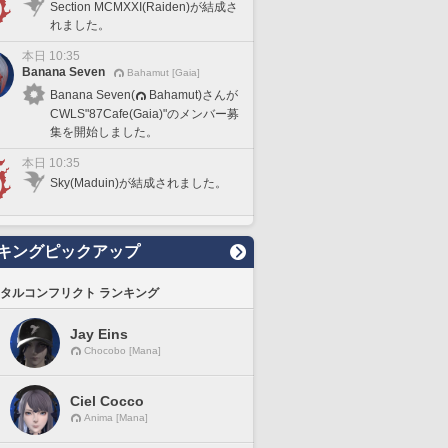
Section MCMXXI(Raiden)が結成さ
れました。
本日 10:35
Banana Seven
Bahamut [Gaia]
Banana Seven(
Bahamut)さんが
CWLS"87Cafe(Gaia)"のメンバー募
集を開始しました。
本日 10:35
Sky(Maduin)が結成されました。
キングピックアップ
タルコンフリクト ランキング
Jay Eins
Chocobo [Mana]
Ciel Cocco
Anima [Mana]