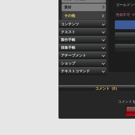
ゴールドソ
素材
売却不可
マ
その他
コンテンツ
クエスト
製作手帳
採集手帳
アチーブメント
ショップ
テキストコマンド
コメント（0）
コメント