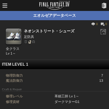
エオルゼアデータベース
0
0
ネオンストリート・シューズ
足防具
全クラス
Lv 1～
ITEM LEVEL 1
物理防御力
7
魔法防御力
13
Craft & Repair
修理レベル
革細工師 Lv 1～
修理資材
ダークマターG1