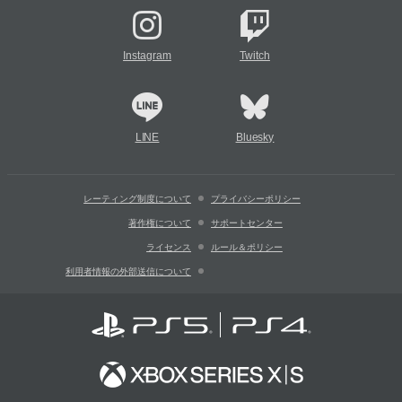
Instagram
Twitch
LINE
Bluesky
レーティング制度について
プライバシーポリシー
著作権について
サポートセンター
ライセンス
ルール＆ポリシー
利用者情報の外部送信について