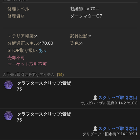
Craft & Repair
修理レベル
裁縫師 Lv 70～
修理資材
ダークマターG7
マテリア精製:
○
武具投影:
○
分解適正スキル:
470.00
染色:
○
SHOP取り扱い:
あり
売却不可
マーケット取引不可
入手先 : 取引に必要なアイテム
(
19
)
クラフタースクリップ:紫貨
75
スクリップ取引窓口
ウルダハ：ザル回廊 X:14.2 Y:10.8
クラフタースクリップ:紫貨
75
スクリップ取引窓口
グリダニア：旧市街 X:14.1 Y:9.1