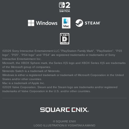
©2026 Sony Interactive Entertainment LLC."PlayStation Family Mark", "PlayStation", "PS5
logo", "PS5", "PS4 logo" and "PS4" are registered trademarks or trademarks of Sony
Interactive Entertainment Inc.
Microsoft, the XBOX Sphere mark, the Series X|S logo and XBOX Series X|S are trademarks
of the Microsoft group of companies.
Nintendo Switch is a trademark of Nintendo.
Windows is either a registered trademark or trademark of Microsoft Corporation in the United
States and/or other countries.
Mac is a trademark of Apple Inc.
©2026 Valve Corporation. Steam and the Steam logo are trademarks and/or registered
trademarks of Valve Corporation in the U.S. and/or other countries.
© SQUARE ENIX
LOGO ILLUSTRATION:© YOSHITAKA AMANO