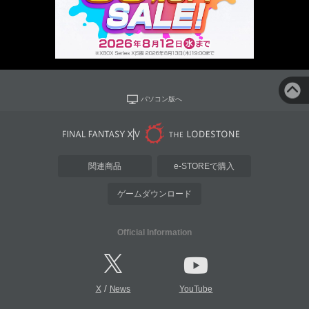
パソコン版へ
関連商品
e-STOREで購入
ゲームダウンロード
Official Information
/
X
News
YouTube