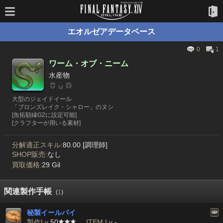
エオルゼアデータベース
0
1
ワーム・オブ・ニーム
水産物
大型のジェイドイール
「ブロンズレイク・シャロー」のヌシ
[魚拓額縁G2に設定可能]
[クラフターが用いる素材]
分解適正スキル:
80.00 [調理師]
SHOP販売:
なし
買取価格:
29 Gil
関連製作手帳
(
1
)
秘製イールパイ
製作Lv
50
ITEM Lv
-