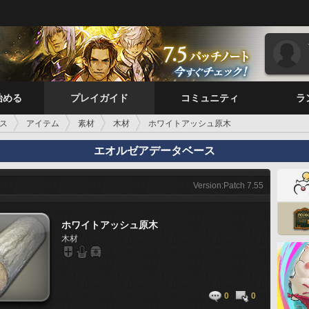
始める
プレイガイド
コミュニティ
ラ
ス
アイテム
素材
木材
ホワイトアッシュ原木
エオルゼアデータベース
Version:Patch 7.55
ホワイトアッシュ原木
木材
0
0