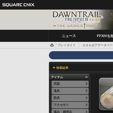
ニュース
FFXIVを
プレイガイド
エオルゼアデータベー
検索結果
アイテム
武器
道具
防具
アクセサリ
薬品・調理品