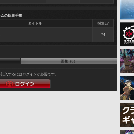
テムの採集手帳
タイトル
採集Lv
採
74
画像（0）
を記入するにはログインが必要です。