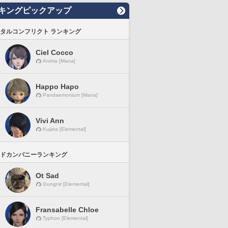
キングピックアップ
タルコンフリクト ランキング
Ciel Cocco
Anima [Mana]
Happo Hapo
Pandaemonium [Mana]
Vivi Ann
Kujata [Elemental]
ドカンパニーランキング
Ot Sad
Gungnir [Elemental]
Fransabelle Chloe
Typhon [Elemental]