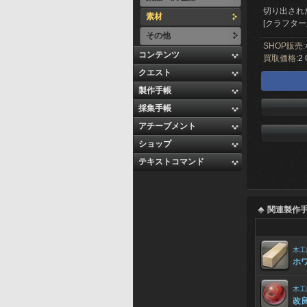
切り出され
素材
[クラフター
その他
SHOP販売:
コンテンツ
買取価格:
2 
クエスト
製作手帳
採集手帳
アチーブメント
ショップ
テキストコマンド
関連製作
木工
ホ
木工
改