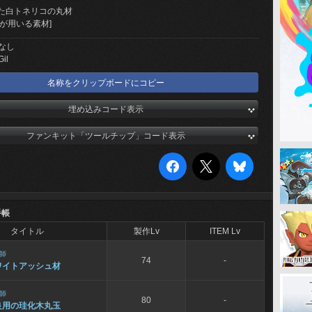
た白トネリコの丸材
が用いる素材]
なし
Gil
名称をクリップボードにコピー
埋め込みコード表示
ファンキット「ツールチップ」コード表示
手帳
タイトル
製作Lv
ITEM Lv
師
74
-
ワイトアッシュ材
師
80
-
良用の珪化木丸玉