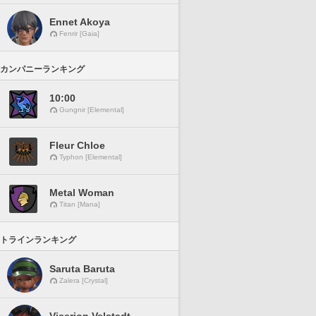
Ennet Akoya
Fenrir [Gaia]
カンパニーランキング
10:00
Gungnir [Elemental]
Fleur Chloe
Typhon [Elemental]
Metal Woman
Titan [Mana]
トラインランキング
Saruta Baruta
Zalera [Crystal]