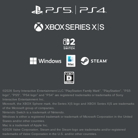
©2026 Sony Interactive Entertainment LLC."PlayStation Family Mark", "PlayStation", "PS5
logo", "PS5", "PS4 logo" and "PS4" are registered trademarks or trademarks of Sony
Interactive Entertainment Inc.
Microsoft, the XBOX Sphere mark, the Series X|S logo and XBOX Series X|S are trademarks
of the Microsoft group of companies.
Nintendo Switch is a trademark of Nintendo.
Windows is either a registered trademark or trademark of Microsoft Corporation in the United
States and/or other countries.
Mac is a trademark of Apple Inc.
©2026 Valve Corporation. Steam and the Steam logo are trademarks and/or registered
trademarks of Valve Corporation in the U.S. and/or other countries.