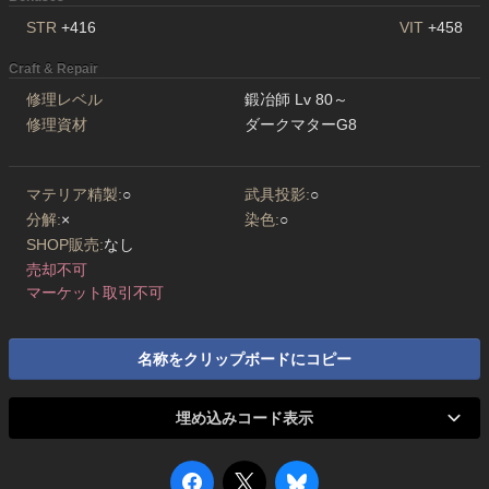
STR
+416
VIT
+458
Craft & Repair
修理レベル
鍛冶師 Lv 80～
修理資材
ダークマターG8
マテリア精製:
○
武具投影:
○
分解:
×
染色:
○
SHOP販売:
なし
売却不可
マーケット取引不可
名称をクリップボードにコピー
埋め込みコード表示