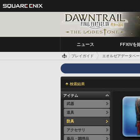
ニュース
FFXIVを
プレイガイド
エオルゼアデータベー
検索結果
アイテム
武器
道具
防具
アクセサリ
薬品・調理品