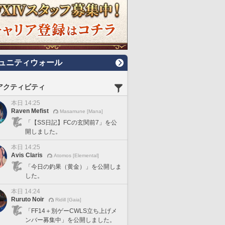
ュニティウォール
アクティビティ
本日 14:25
Raven Mefist
Masamune [Mana]
「【SS日記】FCの玄関前7」を公
開しました。
本日 14:25
Avis Claris
Atomos [Elemental]
「今日の釣果（黄金）」を公開しま
した。
本日 14:24
Ruruto Noir
Ridill [Gaia]
「FF14＋別ゲーCWLS立ち上げメ
ンバー募集中」を公開しました。