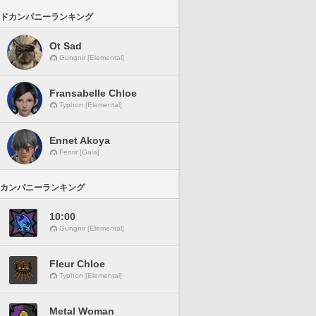
ドカンパニーランキング
Ot Sad
Gungnir [Elemental]
Fransabelle Chloe
Typhon [Elemental]
Ennet Akoya
Fenrir [Gaia]
カンパニーランキング
10:00
Gungnir [Elemental]
Fleur Chloe
Typhon [Elemental]
Metal Woman