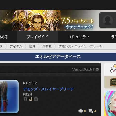
始める
プレイガイド
コミュニティ
ラ
ス
アイテム
防具
脚防具
デモンズ・スレイヤーブリーチ
エオルゼアデータベース
Version:Patch 7.55
RARE
EX
デモンズ・スレイヤーブリーチ
脚防具
0
4