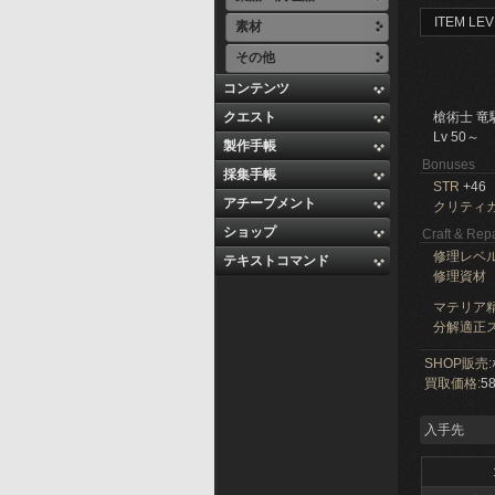
ITEM LEV
素材
その他
コンテンツ
クエスト
槍術士 竜
Lv 50～
製作手帳
Bonuses
採集手帳
STR
+46
アチーブメント
クリティ
ショップ
Craft & Repa
修理レベ
テキストコマンド
修理資材
マテリア精
分解適正ス
SHOP販売:
買取価格:
58
入手先