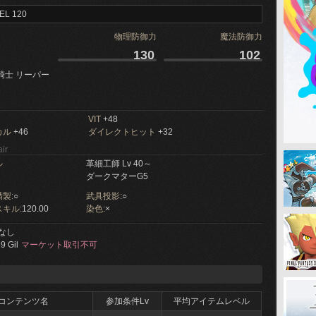
EL 120
物理防御力
魔法防御力
130
102
騎士 リーパー
VIT
+48
カル
+46
ダイレクトヒット
+32
ir
ル
革細工師 Lv 40～
ダークマターG5
製:
○
武具投影:
○
キル:
120.00
染色:
×
なし
9 Gil
マーケット取引不可
コンテンツ名
参加条件Lv
平均アイテムレベル