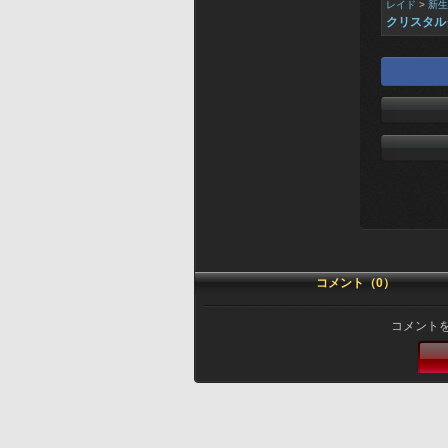
レイド
>
新生
クリスタル
コメント（0）
コメント