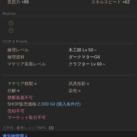
意思力
+88
スキルスピード
+62
Materia
Craft & Repair
修理レベル
木工師 Lv 50～
修理資材
ダークマターG6
マテリア装着レベル
クラフター Lv 60～
マテリア精製:
○
武具投影:
○
分解:
×
染色:
○
禁断装着不可
SHOP販売価格:
2,000 Gil (購入条件付)
売却不可
マーケット取引不可
入手先 : 販売ショップNPC
(
3
)
遺失物管理人