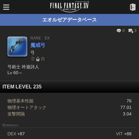
エオルゼアデータベース
0
3
RARE
EX
魔戒弓
弓
弓術士 吟遊詩人
Lv 60～
ITEM LEVEL 235
物理基本性能
76
物理オートアタック
77.01
攻撃間隔
3.04
Bonuses
DEX
+87
VIT
+88