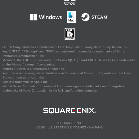
©2026 Sony Interactive Entertainment LLC."PlayStation Family Mark", "PlayStation", "PS5
logo", "PS5", "PS4 logo" and "PS4" are registered trademarks or trademarks of Sony
Interactive Entertainment Inc.
Microsoft, the XBOX Sphere mark, the Series X|S logo and XBOX Series X|S are trademarks
of the Microsoft group of companies.
Nintendo Switch is a trademark of Nintendo.
Windows is either a registered trademark or trademark of Microsoft Corporation in the United
States and/or other countries.
Mac is a trademark of Apple Inc.
©2026 Valve Corporation. Steam and the Steam logo are trademarks and/or registered
trademarks of Valve Corporation in the U.S. and/or other countries.
© SQUARE ENIX
LOGO ILLUSTRATION:© YOSHITAKA AMANO