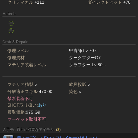
クリティカル
+111
ダイレクトヒット
+78
Materia
Craft & Repair
修理レベル
甲冑師 Lv 70～
修理資材
ダークマターG7
マテリア装着レベル
クラフター Lv 80～
マテリア精製:
○
武具投影:
○
分解適正スキル:
470.00
染色:
○
禁断装着不可
SHOP取り扱い:
あり
買取価格:
975 Gil
マーケット取引不可
入手先 : 取引に必要なアイテム
(
3
)