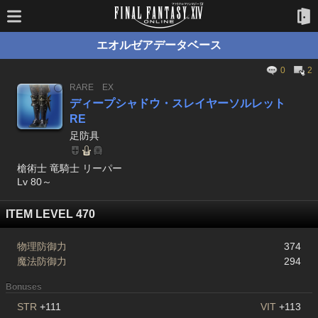
エオルゼアデータベース
0
2
RARE
EX
ディープシャドウ・スレイヤーソルレット
RE
足防具
槍術士 竜騎士 リーパー
Lv 80～
ITEM LEVEL 470
物理防御力
374
魔法防御力
294
Bonuses
STR
+111
VIT
+113