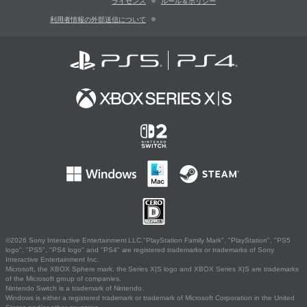
ライセンス
ルール＆ポリシー
利用者情報の外部送信について
©2026 Sony Interactive Entertainment LLC."PlayStation Family Mark", "PlayStation", "PS5
logo", "PS5", "PS4 logo" and "PS4" are registered trademarks or trademarks of Sony
Interactive Entertainment Inc.
Microsoft, the XBOX Sphere mark, the Series X|S logo and XBOX Series X|S are trademarks
of the Microsoft group of companies.
Nintendo Switch is a trademark of Nintendo.
Windows is either a registered trademark or trademark of Microsoft Corporation in the United