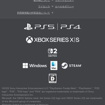
著作権について
サポートセンター
ライセンス
ルール＆ポリシー
利用者情報の外部送信について
©2026 Sony Interactive Entertainment LLC."PlayStation Family Mark", "PlayStation", "PS5
logo", "PS5", "PS4 logo" and "PS4" are registered trademarks or trademarks of Sony
Interactive Entertainment Inc.
Microsoft, the XBOX Sphere mark, the Series X|S logo and XBOX Series X|S are trademarks
of the Microsoft group of companies.
Nintendo Switch is a trademark of Nintendo.