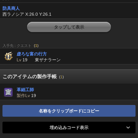
防具商人
西ラノシア X:26.0 Y:26.1
タップして表示
入手先 : クエスト
(
1
)
虚ろな富の行方
Lv
19
東ザナラーン
このアイテムの製作手帳
(
1
)
革細工師
製作Lv
19
名称をクリップボードにコピー
埋め込みコード表示