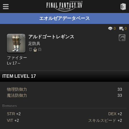
エオルゼアデータベース
0
0
アルドゴートレギンス
足防具
ファイター
Lv 17～
ITEM LEVEL 17
物理防御力
33
魔法防御力
33
Bonuses
STR
+2
DEX
+2
VIT
+2
スキルスピード
+2