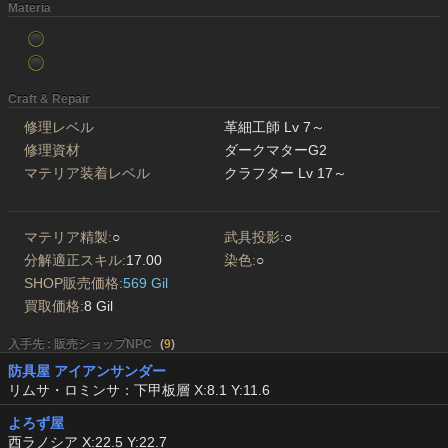
Materia
Craft & Repair
修理レベル
革細工師 Lv 7～
修理資材
ダークマターG2
マテリア装着レベル
クラフター Lv 17～
マテリア精製:
○
武具投影:
○
分解適正スキル:
17.00
染色:
○
SHOP販売価格:
569 Gil
買取価格:
8 Gil
入手先 : 販売ショップNPC
(
9
)
防具屋 アイアンサンダー
リムサ・ロミンサ：下甲板層 X:8.1 Y:11.6
よろず屋
西ラノシア X:22.5 Y:22.7