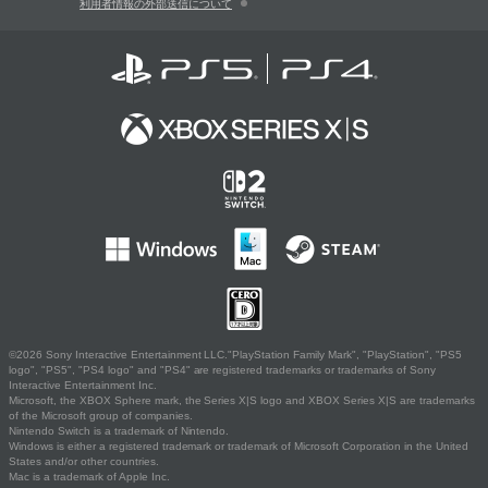
利用者情報の外部送信について
©2026 Sony Interactive Entertainment LLC."PlayStation Family Mark", "PlayStation", "PS5
logo", "PS5", "PS4 logo" and "PS4" are registered trademarks or trademarks of Sony
Interactive Entertainment Inc.
Microsoft, the XBOX Sphere mark, the Series X|S logo and XBOX Series X|S are trademarks
of the Microsoft group of companies.
Nintendo Switch is a trademark of Nintendo.
Windows is either a registered trademark or trademark of Microsoft Corporation in the United
States and/or other countries.
Mac is a trademark of Apple Inc.