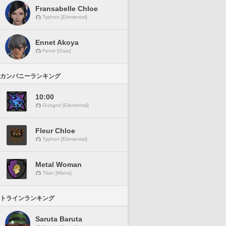
Fransabelle Chloe
Typhon [Elemental]
Ennet Akoya
Fenrir [Gaia]
カンパニーランキング
10:00
Gungnir [Elemental]
Fleur Chloe
Typhon [Elemental]
Metal Woman
Titan [Mana]
トラインランキング
Saruta Baruta