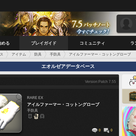
始める
プレイガイド
コミュニティ
ラ
ス
アイテム
防具
手防具
アイルファーマー・コットングローブ
エオルゼアデータベース
Version:Patch 7.55
RARE
EX
アイルファーマー・コットングローブ
手防具
0
0