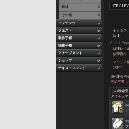
ITEM LEV
素材
その他
コンテンツ
クエスト
全クラス
Lv 1～
製作手帳
Craft & Repa
採集手帳
修理レベ
アチーブメント
修理資材
ショップ
マテリア精
分解:
×
テキストコマンド
SHOP販売
売却不可
マ
この装備品
アイルファ
胴
ア
手
ア