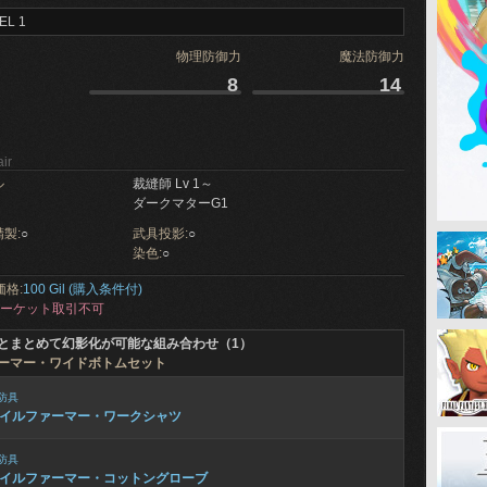
EL 1
物理防御力
魔法防御力
8
14
ir
ル
裁縫師 Lv 1～
ダークマターG1
製:
○
武具投影:
○
染色:
○
価格:
100 Gil (購入条件付)
ーケット取引不可
とまとめて幻影化が可能な組み合わせ（1）
ーマー・ワイドボトムセット
防具
イルファーマー・ワークシャツ
防具
イルファーマー・コットングローブ