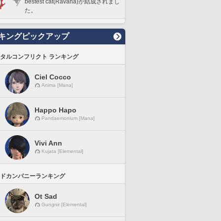
bestest cat(Ravana)が結成されまし
た。
キングピックアップ
タルコンフリクト ランキング
Ciel Cocco
Anima [Mana]
Happo Hapo
Pandaemonium [Mana]
Vivi Ann
Kujata [Elemental]
ドカンパニーランキング
Ot Sad
Gungnir [Elemental]