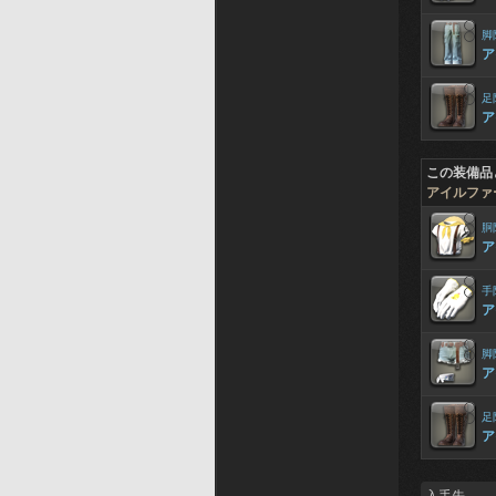
脚
ア
足
ア
この装備品
アイルファ
胴
ア
手
ア
脚
ア
足
ア