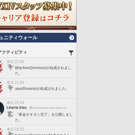
ュニティウォール
アクティビティ
本日 21:56
tj6qr4ew(Zeromus)が結成されまし
た。
本日 21:54
aaa(Ravana)が結成されました。
本日 21:54
Linaria Irias
Pandaemonium [Mana]
「黄金オオヌシ完了」を公開しまし
た。
本日 21:52