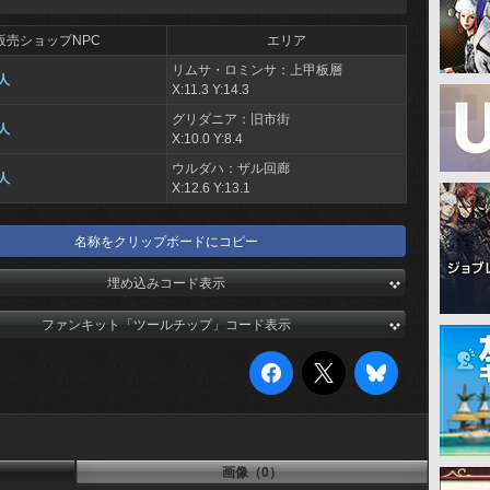
販売ショップNPC
エリア
リムサ・ロミンサ：上甲板層
人
X:11.3 Y:14.3
グリダニア：旧市街
人
X:10.0 Y:8.4
ウルダハ：ザル回廊
人
X:12.6 Y:13.1
名称をクリップボードにコピー
埋め込みコード表示
ファンキット「ツールチップ」コード表示
画像（0）