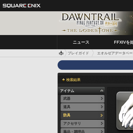
ニュース
FFXIVを
プレイガイド
エオルゼアデータベー
検索結果
アイテム
武器
道具
防具
アクセサリ
薬品・調理品