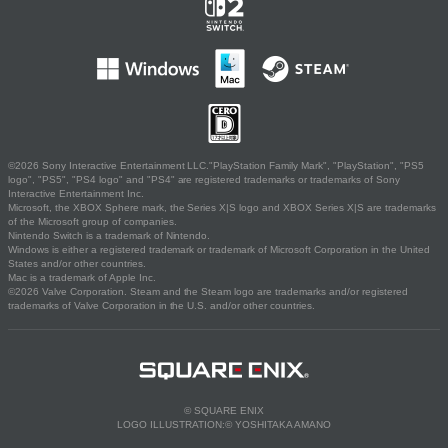
©2026 Sony Interactive Entertainment LLC."PlayStation Family Mark", "PlayStation", "PS5
logo", "PS5", "PS4 logo" and "PS4" are registered trademarks or trademarks of Sony
Interactive Entertainment Inc.
Microsoft, the XBOX Sphere mark, the Series X|S logo and XBOX Series X|S are trademarks
of the Microsoft group of companies.
Nintendo Switch is a trademark of Nintendo.
Windows is either a registered trademark or trademark of Microsoft Corporation in the United
States and/or other countries.
Mac is a trademark of Apple Inc.
©2026 Valve Corporation. Steam and the Steam logo are trademarks and/or registered
trademarks of Valve Corporation in the U.S. and/or other countries.
© SQUARE ENIX
LOGO ILLUSTRATION:© YOSHITAKA AMANO