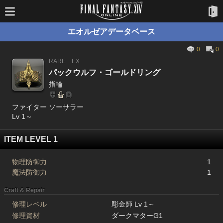
エオルゼアデータベース
0
0
RARE
EX
パックウルフ・ゴールドリング
指輪
ファイター ソーサラー
Lv 1～
ITEM LEVEL 1
物理防御力
1
魔法防御力
1
Craft & Repair
修理レベル
彫金師 Lv 1～
修理資材
ダークマターG1