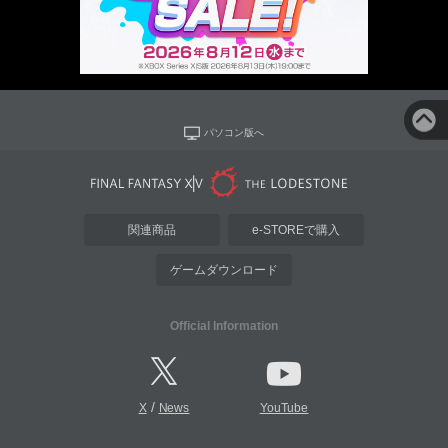
パソコン版へ
関連商品
e-STOREで購入
ゲームダウンロード
Official Information
/
X
News
YouTube