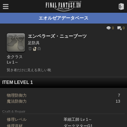
エオルゼアデータベース
0
0
エンペラーズ・ニューブーツ
足防具
全クラス
Lv 1～
賢き者だけに見える美しい靴
ITEM LEVEL 1
物理防御力
7
魔法防御力
13
Craft & Repair
修理レベル
革細工師 Lv 1～
修理資材
ダークマターG1