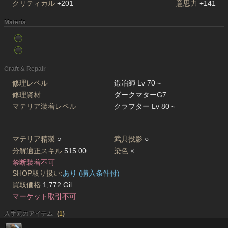
クリティカル
+201
意思力
+141
Materia
Craft & Repair
修理レベル
鍛冶師 Lv 70～
修理資材
ダークマターG7
マテリア装着レベル
クラフター Lv 80～
マテリア精製:
○
武具投影:
○
分解適正スキル:
515.00
染色:
×
禁断装着不可
SHOP取り扱い:
あり (購入条件付)
買取価格:
1,772 Gil
マーケット取引不可
入手元のアイテム
(
1
)