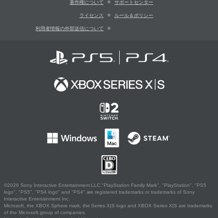
著作権について
サポートセンター
ライセンス
ルール＆ポリシー
利用者情報の外部送信について
©2026 Sony Interactive Entertainment LLC."PlayStation Family Mark", "PlayStation", "PS5
logo", "PS5", "PS4 logo" and "PS4" are registered trademarks or trademarks of Sony
Interactive Entertainment Inc.
Microsoft, the XBOX Sphere mark, the Series X|S logo and XBOX Series X|S are trademarks
of the Microsoft group of companies.