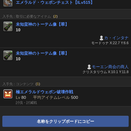
エメラルド・ウェポンチェスト【ILv515】
入手先 : 取引に必要なアイテム
(
2
)
未知蛮神のトーテム像【翠】
10
カ・インタナ
モードゥナ X:22.7 Y:6.6
未知蛮神のトーテム像【翠】
10
モーエン商会の商人
クリスタリウム X:10.1 Y:11.8
入手先 : コンテンツ
(
1
)
極エメラルドウェポン破壊作戦
Lv
80
平均アイテムレベル
500
討伐・討滅戦
名称をクリップボードにコピー