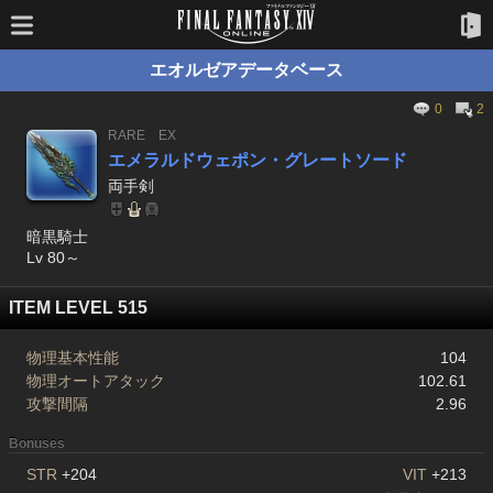
エオルゼアデータベース
0
2
RARE
EX
エメラルドウェポン・グレートソード
両手剣
暗黒騎士
Lv 80～
ITEM LEVEL 515
物理基本性能
104
物理オートアタック
102.61
攻撃間隔
2.96
Bonuses
STR
+204
VIT
+213