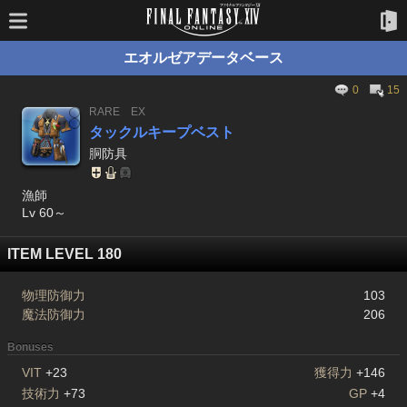
エオルゼアデータベース
0
15
RARE
EX
タックルキープベスト
胴防具
漁師
Lv 60～
ITEM LEVEL 180
物理防御力
103
魔法防御力
206
Bonuses
VIT
+23
獲得力
+146
技術力
+73
GP
+4