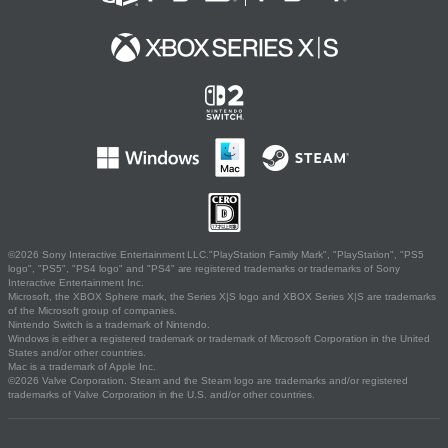
©2026 Sony Interactive Entertainment LLC."PlayStation Family Mark", "PlayStation", "PS5
logo", "PS5", "PS4 logo" and "PS4" are registered trademarks or trademarks of Sony
Interactive Entertainment Inc.
Microsoft, the XBOX Sphere mark, the Series X|S logo and XBOX Series X|S are trademarks
of the Microsoft group of companies.
Nintendo Switch is a trademark of Nintendo.
Windows is either a registered trademark or trademark of Microsoft Corporation in the United
States and/or other countries.
Mac is a trademark of Apple Inc.
©2026 Valve Corporation. Steam and the Steam logo are trademarks and/or registered
trademarks of Valve Corporation in the U.S. and/or other countries.