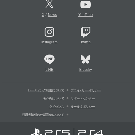
/
X
News
YouTube
Instagram
Twitch
LINE
Bluesky
レーティング制度について
プライバシーポリシー
著作権について
サポートセンター
ライセンス
ルール＆ポリシー
利用者情報の外部送信について