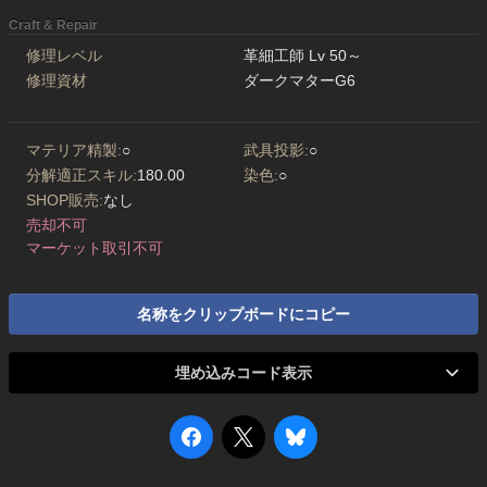
Craft & Repair
修理レベル
革細工師 Lv 50～
修理資材
ダークマターG6
マテリア精製:
○
武具投影:
○
分解適正スキル:
180.00
染色:
○
SHOP販売:
なし
売却不可
マーケット取引不可
名称をクリップボードにコピー
埋め込みコード表示