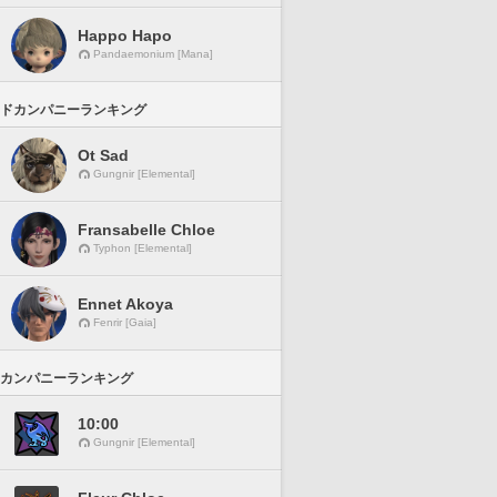
Happo Hapo
Pandaemonium [Mana]
ドカンパニーランキング
Ot Sad
Gungnir [Elemental]
Fransabelle Chloe
Typhon [Elemental]
Ennet Akoya
Fenrir [Gaia]
カンパニーランキング
10:00
Gungnir [Elemental]