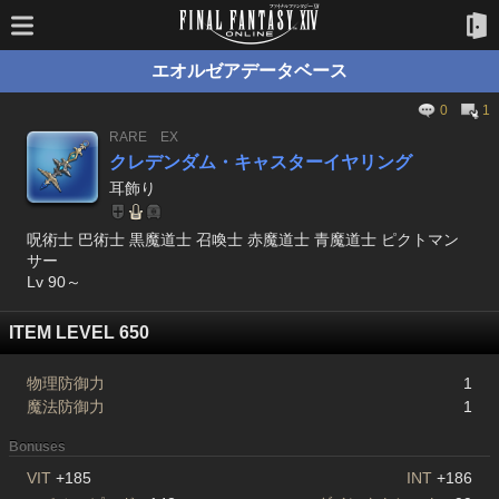
エオルゼアデータベース
0
1
RARE
EX
クレデンダム・キャスターイヤリング
耳飾り
呪術士 巴術士 黒魔道士 召喚士 赤魔道士 青魔道士 ピクトマン
サー
Lv 90～
ITEM LEVEL 650
物理防御力
1
魔法防御力
1
Bonuses
VIT
+185
INT
+186