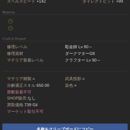
スペルスピード
+142
ダイレクトヒット
+99
Materia
Craft & Repair
修理レベル
彫金師 Lv 80～
修理資材
ダークマターG8
マテリア装着レベル
クラフター Lv 90～
マテリア精製:
○
武具投影:
○
分解適正スキル:
650.00
染色:
×
禁断装着不可
SHOP販売:
なし
買取価格:
739 Gil
マーケット取引不可
名称をクリップボードにコピー