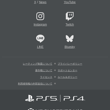
/
X
News
YouTube
Instagram
Twitch
LINE
Bluesky
レーティング制度について
プライバシーポリシー
著作権について
サポートセンター
ライセンス
ルール＆ポリシー
利用者情報の外部送信について