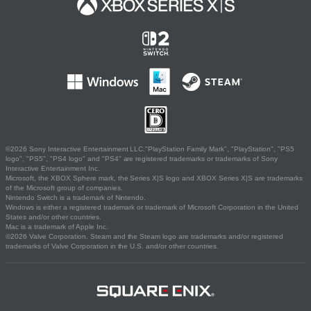
©2026 Sony Interactive Entertainment LLC."PlayStation Family Mark", "PlayStation", "PS5
logo", "PS5", "PS4 logo" and "PS4" are registered trademarks or trademarks of Sony
Interactive Entertainment Inc.
Microsoft, the XBOX Sphere mark, the Series X|S logo and XBOX Series X|S are trademarks
of the Microsoft group of companies.
Nintendo Switch is a trademark of Nintendo.
Windows is either a registered trademark or trademark of Microsoft Corporation in the United
States and/or other countries.
Mac is a trademark of Apple Inc.
©2026 Valve Corporation. Steam and the Steam logo are trademarks and/or registered
trademarks of Valve Corporation in the U.S. and/or other countries.