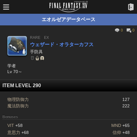
エオルゼアデータベース
0
0
RARE
EX
ウェザード・オラターカフス
手防具
学者
Lv 70～
ITEM LEVEL 290
物理防御力
127
魔法防御力
222
Bonuses
VIT
+58
MND
+65
意思力
+68
信仰
+48