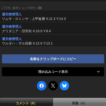
入手先 : 販売ショップNPC
(
3
)
遺失物管理人
リムサ・ロミンサ：上甲板層 X:11.3 Y:14.3
遺失物管理人
グリダニア：旧市街 X:10.0 Y:8.4
遺失物管理人
ウルダハ：ザル回廊 X:12.6 Y:13.1
名称をクリップボードにコピー
埋め込みコード表示
コメント（0）
画像（0）