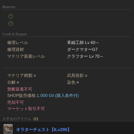
Materia
Craft & Repair
修理レベル
革細工師 Lv 60～
修理資材
ダークマターG7
マテリア装着レベル
クラフター Lv 70～
マテリア精製:
○
武具投影:
○
分解:
×
染色:
×
禁断装着不可
SHOP販売価格:
1,000 Gil (購入条件付)
売却不可
マーケット取引不可
入手元のアイテム
(
1
)
オラターチェスト【ILv290】