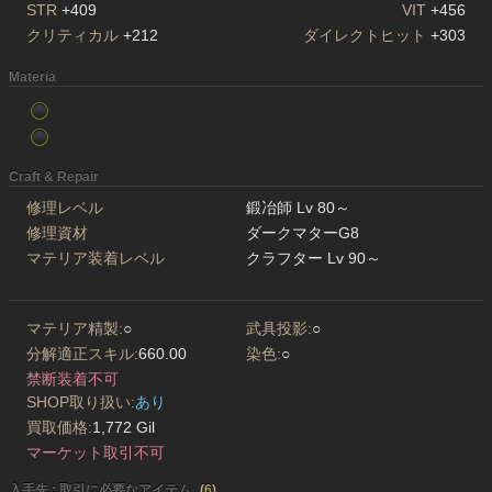
STR
+409
VIT
+456
クリティカル
+212
ダイレクトヒット
+303
Materia
Craft & Repair
修理レベル
鍛冶師 Lv 80～
修理資材
ダークマターG8
マテリア装着レベル
クラフター Lv 90～
マテリア精製:
○
武具投影:
○
分解適正スキル:
660.00
染色:
○
禁断装着不可
SHOP取り扱い:
あり
買取価格:
1,772 Gil
マーケット取引不可
入手先 : 取引に必要なアイテム
(
6
)