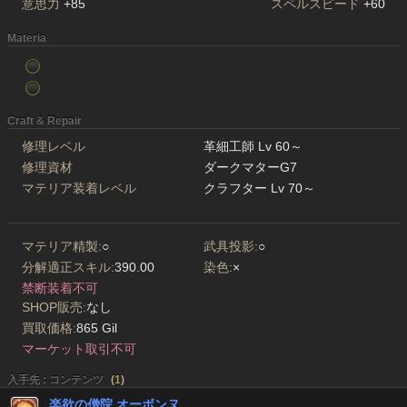
意思力
+85
スペルスピード
+60
Materia
Craft & Repair
修理レベル
革細工師 Lv 60～
修理資材
ダークマターG7
マテリア装着レベル
クラフター Lv 70～
マテリア精製:
○
武具投影:
○
分解適正スキル:
390.00
染色:
×
禁断装着不可
SHOP販売:
なし
買取価格:
865 Gil
マーケット取引不可
入手先 : コンテンツ
(
1
)
楽欲の僧院 オーボンヌ