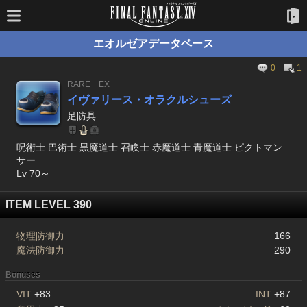
エオルゼアデータベース
0
1
RARE
EX
イヴァリース・オラクルシューズ
足防具
呪術士 巴術士 黒魔道士 召喚士 赤魔道士 青魔道士 ピクトマン
サー
Lv 70～
ITEM LEVEL 390
物理防御力
166
魔法防御力
290
Bonuses
VIT
+83
INT
+87