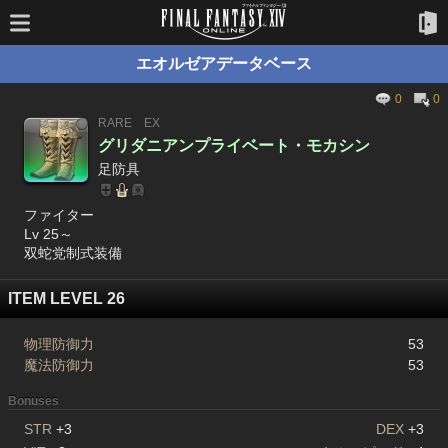
エオルゼアデータベース
0
0
RARE
EX
グリダニアンプライベート・モカシン
足防具
ファイター
Lv 25～
双蛇党制式装備
ITEM LEVEL 26
物理防御力
53
魔法防御力
53
Bonuses
STR
+3
DEX
+3