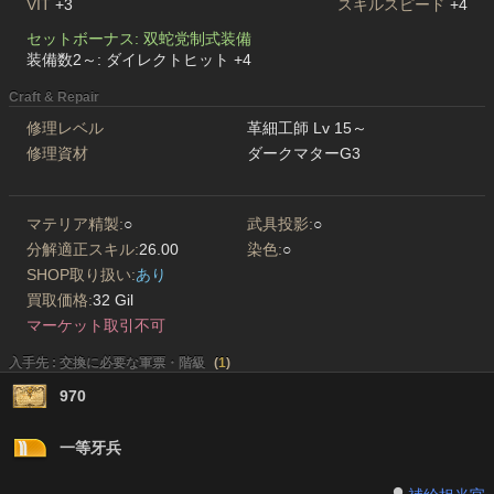
VIT
+3
スキルスピード
+4
セットボーナス: 双蛇党制式装備
装備数2～: ダイレクトヒット +4
Craft & Repair
修理レベル
革細工師 Lv 15～
修理資材
ダークマターG3
マテリア精製:
○
武具投影:
○
分解適正スキル:
26.00
染色:
○
SHOP取り扱い:
あり
買取価格:
32 Gil
マーケット取引不可
入手先 : 交換に必要な軍票・階級
(
1
)
970
一等牙兵