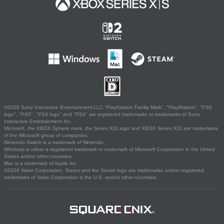
©2026 Sony Interactive Entertainment LLC."PlayStation Family Mark", "PlayStation", "PS5
logo", "PS5", "PS4 logo" and "PS4" are registered trademarks or trademarks of Sony
Interactive Entertainment Inc.
Microsoft, the XBOX Sphere mark, the Series X|S logo and XBOX Series X|S are trademarks
of the Microsoft group of companies.
Nintendo Switch is a trademark of Nintendo.
Windows is either a registered trademark or trademark of Microsoft Corporation in the United
States and/or other countries.
Mac is a trademark of Apple Inc.
©2026 Valve Corporation. Steam and the Steam logo are trademarks and/or registered
trademarks of Valve Corporation in the U.S. and/or other countries.