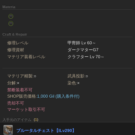
Materia
Craft & Repair
修理レベル
甲冑師 Lv 60～
修理資材
ダークマターG7
マテリア装着レベル
クラフター Lv 70～
マテリア精製:
○
武具投影:
○
分解:
×
染色:
×
禁断装着不可
SHOP販売価格:
1,000 Gil (購入条件付)
売却不可
マーケット取引不可
入手元のアイテム
(
1
)
ブルータルチェスト【ILv290】