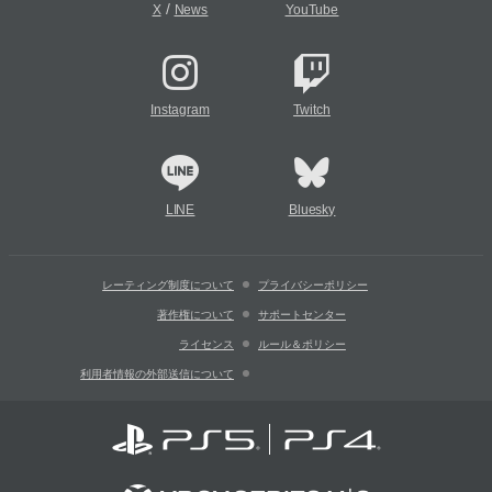
/
X
News
YouTube
Instagram
Twitch
LINE
Bluesky
レーティング制度について
プライバシーポリシー
著作権について
サポートセンター
ライセンス
ルール＆ポリシー
利用者情報の外部送信について