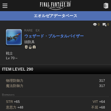
エオルゼアデータベース
0
0
RARE
EX
ウェザード・ブルータルバイザー
頭防具
戦士
Lv 70～
ITEM LEVEL 290
物理防御力
317
魔法防御力
317
Bonuses
STR
+65
VIT
+64
意思力
+48
不屈
+68