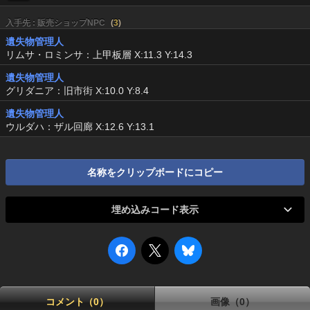
入手先 : 販売ショップNPC
(
3
)
遺失物管理人
リムサ・ロミンサ：上甲板層 X:11.3 Y:14.3
遺失物管理人
グリダニア：旧市街 X:10.0 Y:8.4
遺失物管理人
ウルダハ：ザル回廊 X:12.6 Y:13.1
名称をクリップボードにコピー
埋め込みコード表示
コメント（0）
画像（0）