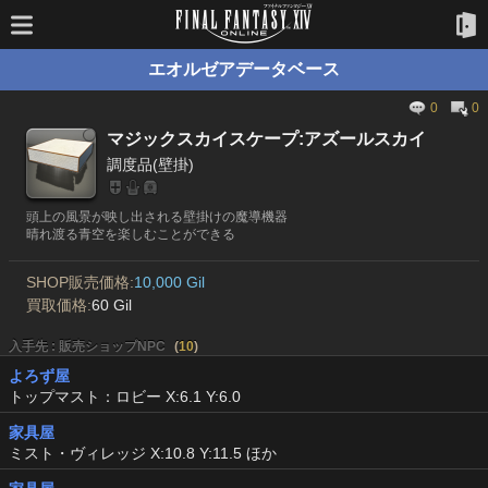
エオルゼアデータベース
0
0
マジックスカイスケープ:アズールスカイ
調度品(壁掛)
頭上の風景が映し出される壁掛けの魔導機器
晴れ渡る青空を楽しむことができる
SHOP販売価格:
10,000 Gil
買取価格:
60 Gil
入手先 : 販売ショップNPC
(
10
)
よろず屋
トップマスト：ロビー X:6.1 Y:6.0
家具屋
ミスト・ヴィレッジ X:10.8 Y:11.5 ほか