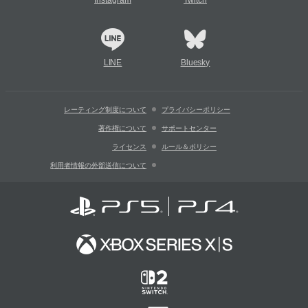
Instagram
Twitch
LINE
Bluesky
レーティング制度について
プライバシーポリシー
著作権について
サポートセンター
ライセンス
ルール＆ポリシー
利用者情報の外部送信について