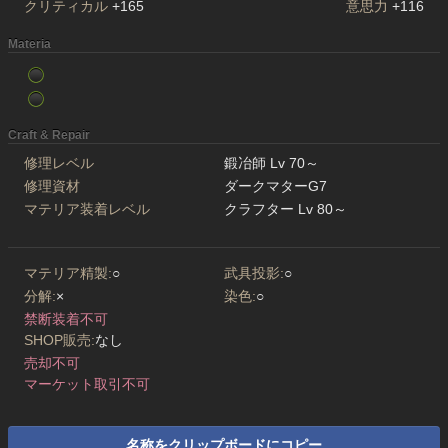
クリティカル
+165
意思力
+116
Materia
Craft & Repair
修理レベル
鍛冶師 Lv 70～
修理資材
ダークマターG7
マテリア装着レベル
クラフター Lv 80～
マテリア精製:
○
武具投影:
○
分解:
×
染色:
○
禁断装着不可
SHOP販売:
なし
売却不可
マーケット取引不可
名称をクリップボードにコピー