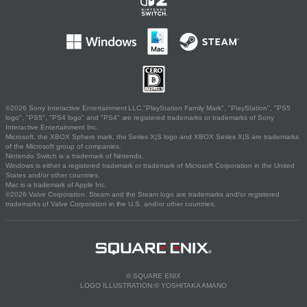
©2026 Sony Interactive Entertainment LLC."PlayStation Family Mark", "PlayStation", "PS5
logo", "PS5", "PS4 logo" and "PS4" are registered trademarks or trademarks of Sony
Interactive Entertainment Inc.
Microsoft, the XBOX Sphere mark, the Series X|S logo and XBOX Series X|S are trademarks
of the Microsoft group of companies.
Nintendo Switch is a trademark of Nintendo.
Windows is either a registered trademark or trademark of Microsoft Corporation in the United
States and/or other countries.
Mac is a trademark of Apple Inc.
©2026 Valve Corporation. Steam and the Steam logo are trademarks and/or registered
trademarks of Valve Corporation in the U.S. and/or other countries.
© SQUARE ENIX
LOGO ILLUSTRATION:© YOSHITAKA AMANO