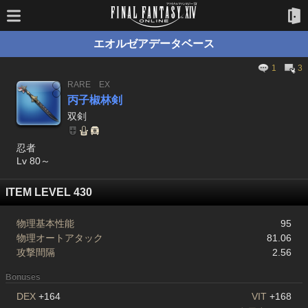
エオルゼアデータベース
1
3
RARE
EX
丙子椒林剣
双剣
忍者
Lv 80～
ITEM LEVEL 430
物理基本性能
95
物理オートアタック
81.06
攻撃間隔
2.56
Bonuses
DEX
+164
VIT
+168