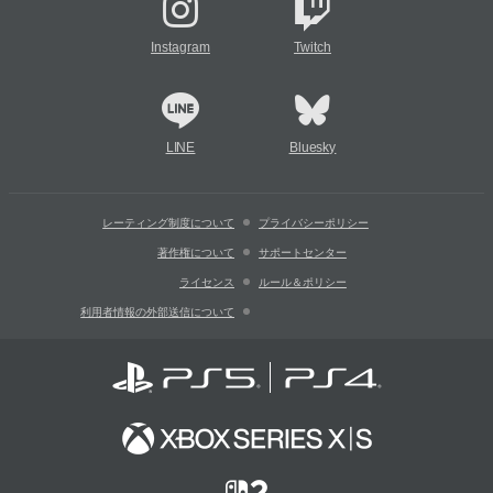
Instagram
Twitch
LINE
Bluesky
レーティング制度について
プライバシーポリシー
著作権について
サポートセンター
ライセンス
ルール＆ポリシー
利用者情報の外部送信について