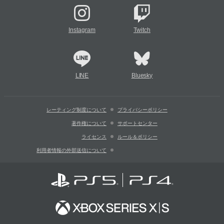
Instagram
Twitch
LINE
Bluesky
レーティング制度について
プライバシーポリシー
著作権について
サポートセンター
ライセンス
ルール＆ポリシー
利用者情報の外部送信について