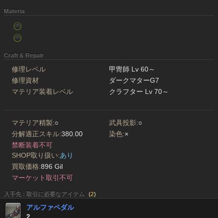
Materia
Craft & Repair
修理レベル
甲冑師 Lv 60～
修理資材
ダークマターG7
マテリア装着レベル
クラフター Lv 70～
マテリア精製:
○
武具投影:
○
分解適正スキル:
380.00
染色:
×
禁断装着不可
SHOP取り扱い:
あり
買取価格:
896 Gil
マーケット取引不可
入手先 : 取引に必要なアイテム
(
2
)
アルファペダル
2