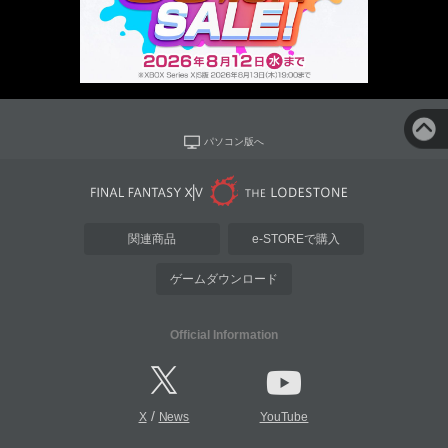
パソコン版へ
関連商品
e-STOREで購入
ゲームダウンロード
Official Information
/
X
News
YouTube