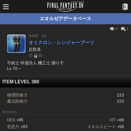
エオルゼアデータベース
0
1
RARE
EX
オミクロン・レンジャーブーツ
足防具
弓術士 吟遊詩人 機工士 踊り子
Lv 70～
ITEM LEVEL 380
物理防御力
223
魔法防御力
223
Bonuses
DEX
+85
VIT
+88
意思力
+83
スキルスピード
+58