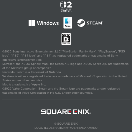
©2026 Sony Interactive Entertainment LLC."PlayStation Family Mark", "PlayStation", "PS5
logo", "PS5", "PS4 logo" and "PS4" are registered trademarks or trademarks of Sony
Interactive Entertainment Inc.
Microsoft, the XBOX Sphere mark, the Series X|S logo and XBOX Series X|S are trademarks
of the Microsoft group of companies.
Nintendo Switch is a trademark of Nintendo.
Windows is either a registered trademark or trademark of Microsoft Corporation in the United
States and/or other countries.
Mac is a trademark of Apple Inc.
©2026 Valve Corporation. Steam and the Steam logo are trademarks and/or registered
trademarks of Valve Corporation in the U.S. and/or other countries.
© SQUARE ENIX
LOGO ILLUSTRATION:© YOSHITAKA AMANO