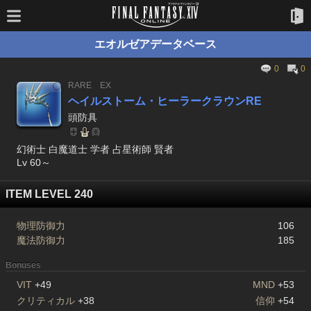
エオルゼアデータベース
0
0
RARE
EX
ヘイルストーム・ヒーラークラウンRE
頭防具
幻術士 白魔道士 学者 占星術師 賢者
Lv 60～
ITEM LEVEL 240
物理防御力
106
魔法防御力
185
Bonuses
VIT
+49
MND
+53
クリティカル
+38
信仰
+54